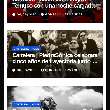
Temuco con una noche cargada
de indie
06/08/2026
GONZALO HERNÁNDEZ
CARTELERA
HOME
Cartelera | PiedraSónica celebrará
cinco años de trayectoria junto a
The Ganjas en el Bar de René
06/08/2026
GONZALO HERNÁNDEZ
CARTELERA
HOME