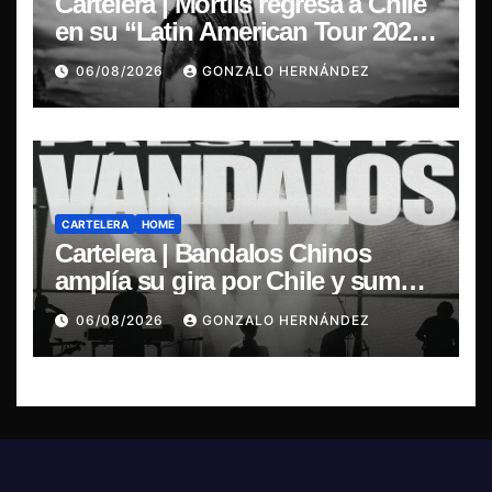
Cartelera | Mortiis regresa a Chile
en su “Latin American Tour 2026”
y exclusivo show en Sala RBX
06/08/2026
GONZALO HERNÁNDEZ
CARTELERA
HOME
Cartelera | Bandalos Chinos
amplía su gira por Chile y suma
concierto en Concepción
06/08/2026
GONZALO HERNÁNDEZ