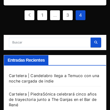
Paginación
1
…
3
4
de
entradas
Entradas Recientes
Cartelera | Candelabro llega a Temuco con una
noche cargada de indie
Cartelera | PiedraSónica celebrará cinco años
de trayectoria junto a The Ganjas en el Bar de
René