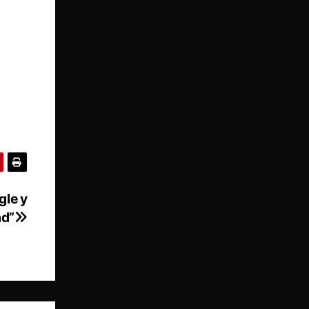
gle y
ad”