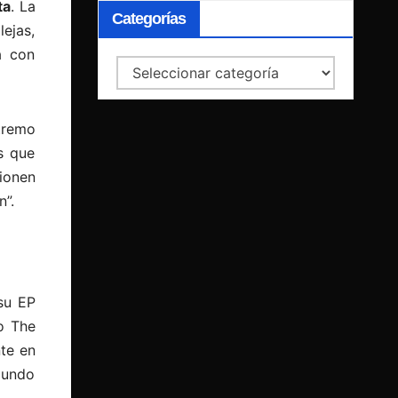
ta
. La
Categorías
ejas,
a con
Categorías
tremo
s que
ionen
n”.
su EP
o The
te en
gundo