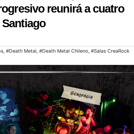
rogresivo reunirá a cuatro
 Santiago
os
,
#Death Metal
,
#Death Metal Chileno
,
#Salas CreaRock