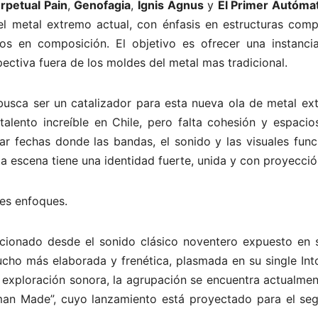
rpetual Pain
,
Genofagia
,
Ignis Agnus
y
El Primer Autóma
el metal extremo actual, con énfasis en estructuras compl
s en composición. El objetivo es ofrecer una instanci
ectiva fuera de los moldes del metal mas tradicional.
busca ser un catalizador para esta nueva ola de metal ex
talento increíble en Chile, pero falta cohesión y espacio
ar fechas donde las bandas, el sonido y las visuales func
 escena tiene una identidad fuerte, unida y con proyecció
tes enfoques.
ucionado desde el sonido clásico noventero expuesto en 
cho más elaborada y frenética, plasmada en su single Int
 exploración sonora, la agrupación se encuentra actualmen
uman Made”, cuyo lanzamiento está proyectado para el se