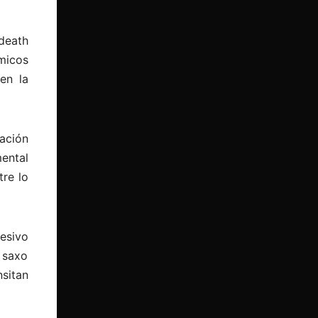
death
micos
en la
ación
ental
tre lo
esivo
 saxo
sitan