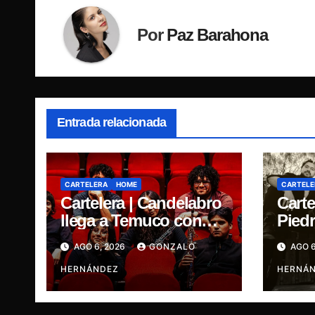
Por
Paz Barahona
Entrada relacionada
CARTELERA
HOME
CARTELE
Cartelera | Candelabro
Carte
llega a Temuco con
Piedr
una noche cargada de
cinc
AGO 6, 2026
GONZALO
AGO 6
indie
traye
HERNÁNDEZ
Ganja
HERNÁ
René