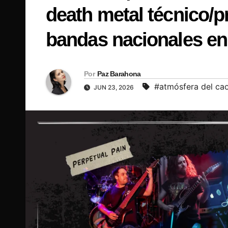
death metal técnico/p
bandas nacionales en
Por
Paz Barahona
#atmósfera del ca
JUN 23, 2026