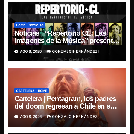
HOME
NOTICIAS
Noticias | “Repertorio CL: Las
Imágenes de la Música” presenta
la esencia del nuevo sonido
AGO 8, 2026
GONZALO HERNÁNDEZ
nacional
CARTELERA
HOME
Cartelera | Pentagram, los padres
del doom regresan a Chile en su
última misa
AGO 8, 2026
GONZALO HERNÁNDEZ