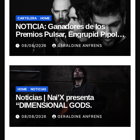
CARTELERA
HOME
NOTICIA: Ganadores de los
Premios Pulsar, Engrupid Pipol
presentan show exclusivo.
08/08/2026
GERALDINE ANFRENS
HOME
NOTICIAS
Noticias | Nai’X presenta
“DIMENSIONAL GODS.
08/08/2026
GERALDINE ANFRENS