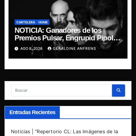
CARTELERA
HOME
NOTICIA: Ganadores de los
Premios Pulsar, Engrupid Pipol
presentan show exclusivo.
AGO 8, 2026
GERALDINE ANFRENS
Entradas Recientes
Noticias | “Repertorio CL: Las Imágenes de la