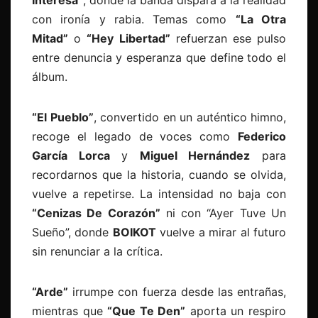
Interesa”
, donde la banda dispara a la realidad
con ironía y rabia. Temas como
“La Otra
Mitad”
o
“Hey Libertad”
refuerzan ese pulso
entre denuncia y esperanza que define todo el
álbum.
“El Pueblo”
, convertido en un auténtico himno,
recoge el legado de voces como
Federico
García Lorca
y
Miguel Hernández
para
recordarnos que la historia, cuando se olvida,
vuelve a repetirse. La intensidad no baja con
“Cenizas De Corazón”
ni con “Ayer Tuve Un
Sueño”, donde
BOIKOT
vuelve a mirar al futuro
sin renunciar a la crítica.
“Arde”
irrumpe con fuerza desde las entrañas,
mientras que
“Que Te Den”
aporta un respiro