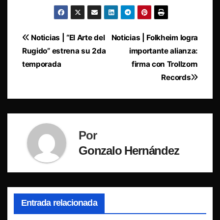
Navegación
Noticias | “El Arte del
Noticias | Folkheim logra
Rugido” estrena su 2da
importante alianza:
de
temporada
firma con Trollzorn
entradas
Records
Por
Gonzalo Hernández
Entrada relacionada