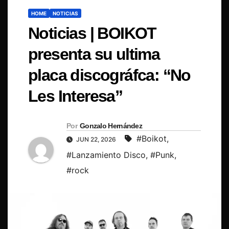
HOME
NOTICIAS
Noticias | BOIKOT
presenta su ultima
placa discográfca: “No
Les Interesa”
Por
Gonzalo Hernández
#Boikot
,
JUN 22, 2026
#Lanzamiento Disco
,
#Punk
,
#rock