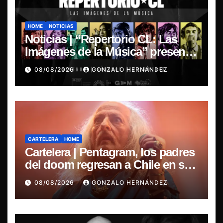
HOME
NOTICIAS
Noticias | “Repertorio CL: Las
Imágenes de la Música” presenta
la esencia del nuevo sonido
08/08/2026
GONZALO HERNÁNDEZ
nacional
CARTELERA
HOME
Cartelera | Pentagram, los padres
del doom regresan a Chile en su
última misa
08/08/2026
GONZALO HERNÁNDEZ