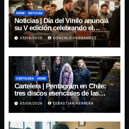
HOME
NOTICIAS
Noticias | Día del Vinilo anuncia
su V edición celebrando el
regreso del 7″ fabricado en Chile
05/08/2026
GONZALO HERNÁNDEZ
CARTELERA
HOME
Cartelera | Pentagram en Chile:
tres discos esenciales de las
leyendas del doom
05/08/2026
SEBASTIÁN HERRERA