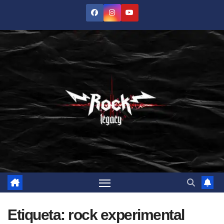
Saltar
al
contenido
Etiqueta:
rock experimental