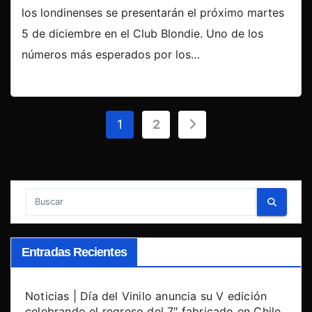
los londinenses se presentarán el próximo martes
5 de diciembre en el Club Blondie. Uno de los
números más esperados por los…
Paginación
1
2
de
entradas
Entradas Recientes
Noticias | Día del Vinilo anuncia su V edición
celebrando el regreso del 7″ fabricado en Chile