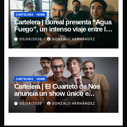
CARTELERA
HOME
Cartelera | Boreal presenta “Agua
Fuego”, un intenso viaje entre la
pasión y la desilusión
05/08/2026
GONZALO HERNÁNDEZ
CARTELERA
HOME
Cartelera | El Cuarteto de Nos
anuncia un show único e
irrepetible en el Movistar Arena
05/08/2026
GONZALO HERNÁNDEZ