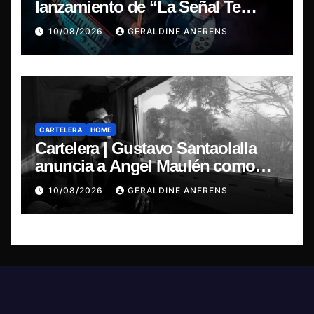
lanzamiento de “La Señal Te
Encontró”, el primer adelanto de
10/08/2026
GERALDINE ANFRENS
su nuevo álbum conceptual.
CARTELERA
HOME
Cartelera | Gustavo Santaolalla
anuncia a Angel Maulén como
invitado especial para su regreso
10/08/2026
GERALDINE ANFRENS
a Chile