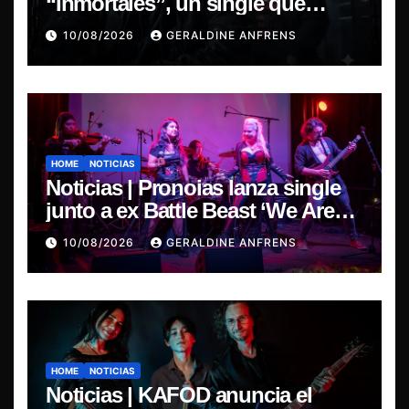
“Inmortales”, un single que
marca su esperado regreso.
10/08/2026
GERALDINE ANFRENS
HOME
NOTICIAS
Noticias | Pronoias lanza single
junto a ex Battle Beast ‘We Are
The Same’ une el metal de Chile y
10/08/2026
GERALDINE ANFRENS
Finlandia.
HOME
NOTICIAS
Noticias | KAFOD anuncia el