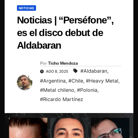
NOTICIAS
Noticias | “Perséfone”,
es el disco debut de
Aldabaran
Por
Ticho Mendoza
#Aldabaran
,
AGO 8, 2025
#Argentina
,
#Chile
,
#Heavy Metal
,
#Metal chileno
,
#Polonia
,
#Ricardo Martínez