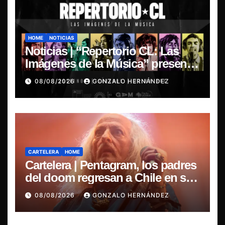
HOME
NOTICIAS
Noticias | “Repertorio CL: Las
Imágenes de la Música” presenta
la esencia del nuevo sonido
08/08/2026
GONZALO HERNÁNDEZ
nacional
CARTELERA
HOME
Cartelera | Pentagram, los padres
del doom regresan a Chile en su
última misa
08/08/2026
GONZALO HERNÁNDEZ