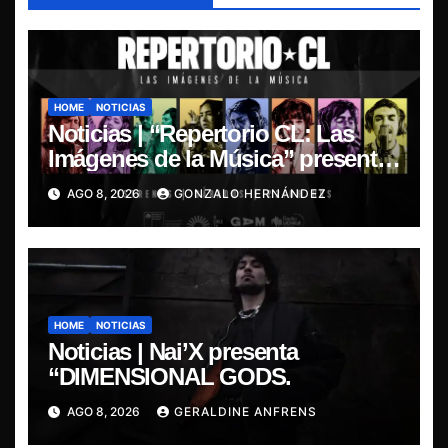
HOME
NOTICIAS
Noticias | “Repertorio CL: Las
Imágenes de la Música” presenta
la esencia del nuevo sonido
AGO 8, 2026
GONZALO HERNÁNDEZ
nacional
HOME
NOTICIAS
Noticias | Nai’X presenta
“DIMENSIONAL GODS.
AGO 8, 2026
GERALDINE ANFRENS