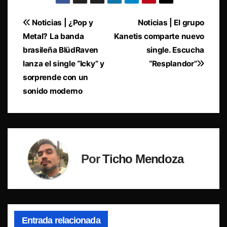
Navegación
Noticias | ¿Pop y
Noticias | El grupo
Metal? La banda
Kanetis comparte nuevo
de
brasileña BlüdRaven
single. Escucha
entradas
lanza el single “Icky” y
“Resplandor”
sorprende con un
sonido moderno
Por
Ticho Mendoza
Entrada relacionada