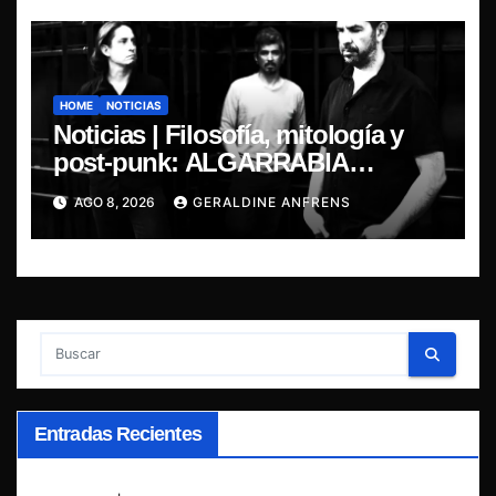
HOME
NOTICIAS
Noticias | Filosofía, mitología y
post-punk: ALGARRABIA
presenta “Cantos de Sirena”
AGO 8, 2026
GERALDINE ANFRENS
Entradas Recientes