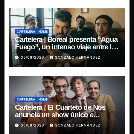
CARTELERA
HOME
Cartelera | Boreal presenta “Agua
Fuego”, un intenso viaje entre la
pasión y la desilusión
05/08/2026
GONZALO HERNÁNDEZ
CARTELERA
HOME
Cartelera | El Cuarteto de Nos
anuncia un show único e
irrepetible en el Movistar Arena
05/08/2026
GONZALO HERNÁNDEZ