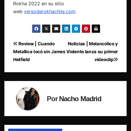
Rokha 2022 en su sitio
web
versoderokhachile.com
.
Navegación
Review | Cuando
Noticias | Melancólico y
Metallica tocó sin James
Violento lanza su primer
de
Hetfield
videoclip
entradas
Por
Nacho Madrid