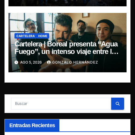
CARTELERA
HOME
Cartelera | Boreal presenta “Agua
Fuego”, un intenso viaje entre la
pasión y la desilusión
AGO 5, 2026
GONZALO HERNÁNDEZ
Entradas Recientes