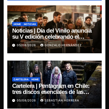
HOME
NOTICIAS
Noticias | Día del Vinilo anuncia
su V edición celebrando el
regreso del 7″ fabricado en Chile
05/08/2026
GONZALO HERNÁNDEZ
CARTELERA
HOME
Cartelera | Pentagram en Chile:
tres discos esenciales de las
leyendas del doom
05/08/2026
SEBASTIÁN HERRERA