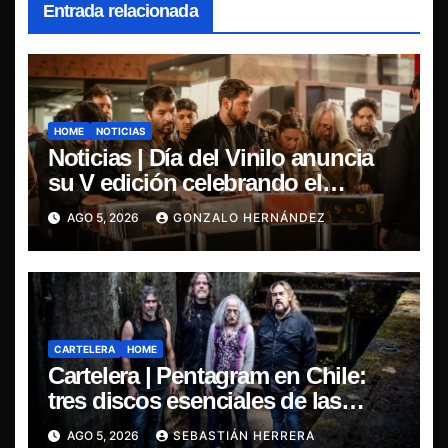
Entrada relacionada
HOME
NOTICIAS
Noticias | Día del Vinilo anuncia
su V edición celebrando el
regreso del 7″ fabricado en Chile
AGO 5, 2026
GONZALO HERNÁNDEZ
CARTELERA
HOME
Cartelera | Pentagram en Chile:
tres discos esenciales de las
leyendas del doom
AGO 5, 2026
SEBASTIÁN HERRERA