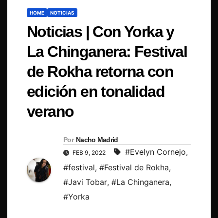
HOME
NOTICIAS
Noticias | Con Yorka y
La Chinganera: Festival
de Rokha retorna con
edición en tonalidad
verano
Por
Nacho Madrid
#Evelyn Cornejo
,
FEB 9, 2022
#festival
,
#Festival de Rokha
,
#Javi Tobar
,
#La Chinganera
,
#Yorka