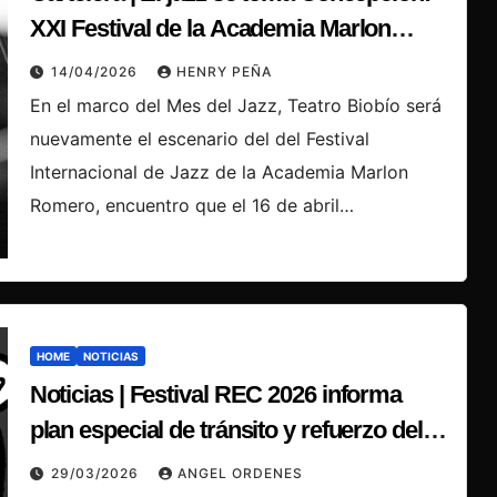
XXI Festival de la Academia Marlon
Romero reúne escena local e
14/04/2026
HENRY PEÑA
internacional
En el marco del Mes del Jazz, Teatro Biobío será
nuevamente el escenario del del Festival
Internacional de Jazz de la Academia Marlon
Romero, encuentro que el 16 de abril…
HOME
NOTICIAS
Noticias | Festival REC 2026 informa
plan especial de tránsito y refuerzo del
transporte público para el fin de semana
29/03/2026
ANGEL ORDENES