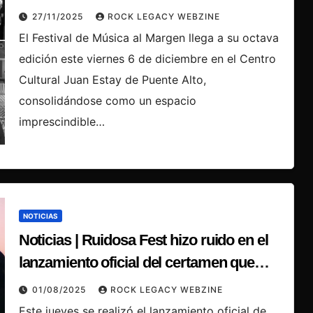
Margen regresa a Puente Alto
27/11/2025
ROCK LEGACY WEBZINE
El Festival de Música al Margen llega a su octava
edición este viernes 6 de diciembre en el Centro
Cultural Juan Estay de Puente Alto,
consolidándose como un espacio
imprescindible…
NOTICIAS
Noticias | Ruidosa Fest hizo ruido en el
lanzamiento oficial del certamen que
celebra el talento femenino.
01/08/2025
ROCK LEGACY WEBZINE
Este jueves se realizó el lanzamiento oficial de