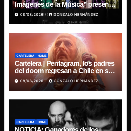
Imágenes de la Música” presenta
la esencia del nuevo sonido
08/08/2026
GONZALO HERNÁNDEZ
nacional
CARTELERA
HOME
Cartelera | Pentagram, los padres
del doom regresan a Chile en su
última misa
08/08/2026
GONZALO HERNÁNDEZ
CARTELERA
HOME
NOTICIA: Ganadores de los