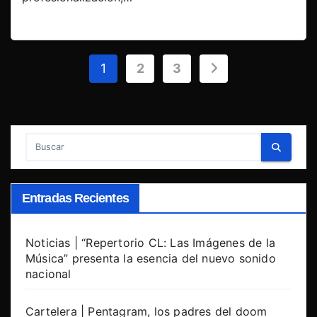
Paginación
1
2
3
de
entradas
Entradas Recientes
Noticias | “Repertorio CL: Las Imágenes de la
Música” presenta la esencia del nuevo sonido
nacional
Cartelera | Pentagram, los padres del doom