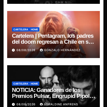
CARTELERA
HOME
Cartelera | Pentagram, los padres
del doom regresan a Chile en su
última misa
08/08/2026
GONZALO HERNÁNDEZ
CARTELERA
HOME
NOTICIA: Ganadores de los
Premios Pulsar, Engrupid Pipol
presentan show exclusivo.
08/08/2026
GERALDINE ANFRENS