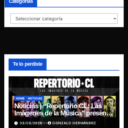
Categorías
Categorías
Te lo perdiste
HOME
NOTICIAS
Noticias | “Repertorio CL: Las
Imágenes de la Música” presenta
la esencia del nuevo sonido
08/08/2026
GONZALO HERNÁNDEZ
nacional