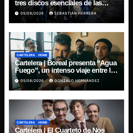
tres discos esenciales de las
leyendas del doom
05/08/2026
SEBASTIÁN HERRERA
CARTELERA
HOME
Cartelera | Boreal presenta “Agua
Fuego”, un intenso viaje entre la
pasión y la desilusión
05/08/2026
GONZALO HERNÁNDEZ
CARTELERA
HOME
Cartelera | El Cuarteto de Nos