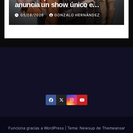
anuncia un show único e
irrepetible en el Movistar Arena
05/08/2026
GONZALO HERNÁNDEZ
Funciona gracias a WordPress
|
Tema: Newsup de
Themeansar