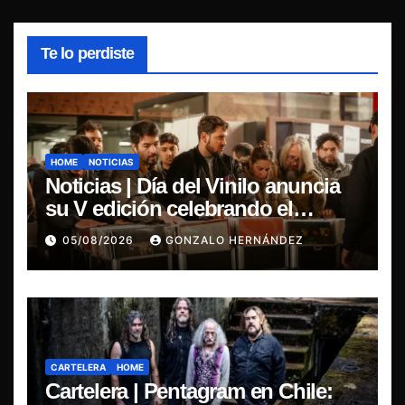
Te lo perdiste
HOME
NOTICIAS
Noticias | Día del Vinilo anuncia
su V edición celebrando el
regreso del 7″ fabricado en Chile
05/08/2026
GONZALO HERNÁNDEZ
CARTELERA
HOME
Cartelera | Pentagram en Chile: