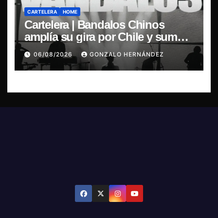
CARTELERA
HOME
Cartelera | Bandalos Chinos
amplía su gira por Chile y suma
concierto en Concepción
06/08/2026
GONZALO HERNÁNDEZ