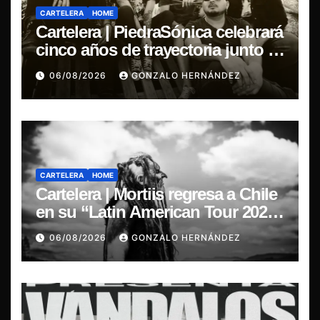
CARTELERA
HOME
Cartelera | PiedraSónica celebrará
cinco años de trayectoria junto a
The Ganjas en el Bar de René
06/08/2026
GONZALO HERNÁNDEZ
CARTELERA
HOME
Cartelera | Mortiis regresa a Chile
en su “Latin American Tour 2026”
y exclusivo show en Sala RBX
06/08/2026
GONZALO HERNÁNDEZ