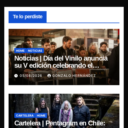
Te lo perdiste
HOME
NOTICIAS
Noticias | Día del Vinilo anuncia
su V edición celebrando el
regreso del 7″ fabricado en Chile
05/08/2026
GONZALO HERNÁNDEZ
CARTELERA
HOME
Cartelera | Pentagram en Chile: