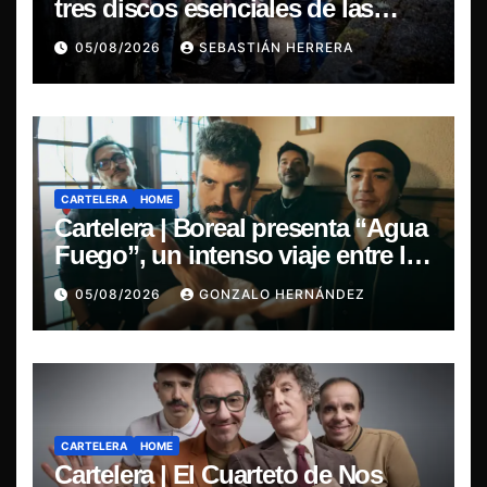
tres discos esenciales de las
leyendas del doom
05/08/2026
SEBASTIÁN HERRERA
CARTELERA
HOME
Cartelera | Boreal presenta “Agua
Fuego”, un intenso viaje entre la
pasión y la desilusión
05/08/2026
GONZALO HERNÁNDEZ
CARTELERA
HOME
Cartelera | El Cuarteto de Nos