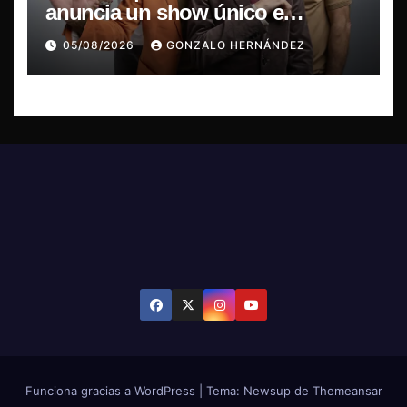
anuncia un show único e
irrepetible en el Movistar Arena
05/08/2026
GONZALO HERNÁNDEZ
Funciona gracias a WordPress
|
Tema: Newsup de
Themeansar