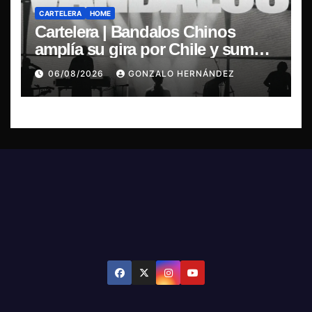
CARTELERA
HOME
Cartelera | Bandalos Chinos
amplía su gira por Chile y suma
concierto en Concepción
06/08/2026
GONZALO HERNÁNDEZ