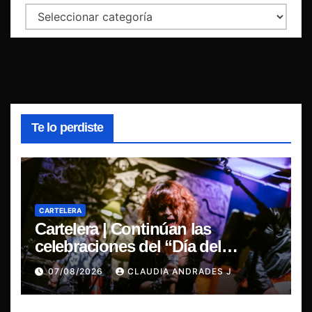
Categorías
Te lo perdiste
CARTELERA
Cartelera | Continúan las
celebraciones del “Día del
Blues”, La Rox se presentará este
07/08/2026
CLAUDIA ANDRADES J
sábado en Concepción