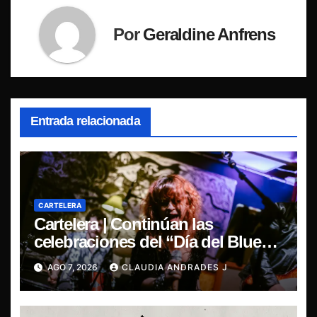
Por
Geraldine Anfrens
Entrada relacionada
CARTELERA
Cartelera | Continúan las
celebraciones del “Día del Blues”,
La Rox se presentará este sábado
AGO 7, 2026
CLAUDIA ANDRADES J
en Concepción