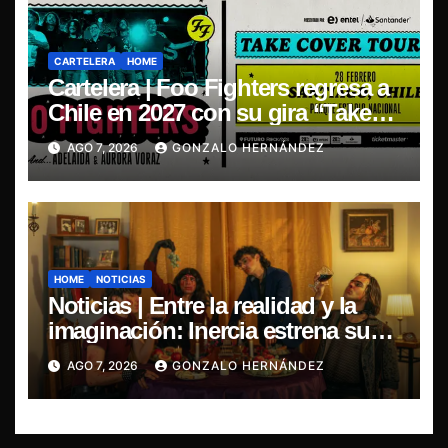
CARTELERA
HOME
Cartelera | Foo Fighters regresa a
Chile en 2027 con su gira “Take
Cover Tour 2027”
AGO 7, 2026
GONZALO HERNÁNDEZ
HOME
NOTICIAS
Noticias | Entre la realidad y la
imaginación: Inercia estrena su
primer single “Marilina”
AGO 7, 2026
GONZALO HERNÁNDEZ