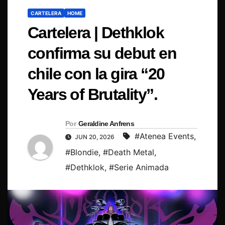
CARTELERA
HOME
Cartelera | Dethklok
confirma su debut en
chile con la gira “20
Years of Brutality”.
Por
Geraldine Anfrens
#Atenea Events
,
JUN 20, 2026
#Blondie
,
#Death Metal
,
#Dethklok
,
#Serie Animada