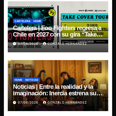
CARTELERA
HOME
Cartelera | Foo Fighters regresa a
Chile en 2027 con su gira “Take
Cover Tour 2027”
07/08/2026
GONZALO HERNÁNDEZ
HOME
NOTICIAS
Noticias | Entre la realidad y la
imaginación: Inercia estrena su
primer single “Marilina”
07/08/2026
GONZALO HERNÁNDEZ