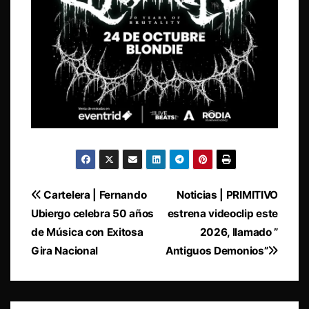
Navegación
Cartelera | Fernando
Noticias | PRIMITIVO
Ubiergo celebra 50 años
estrena videoclip este
de
de Música con Exitosa
2026, llamado ”
entradas
Gira Nacional
Antiguos Demonios”