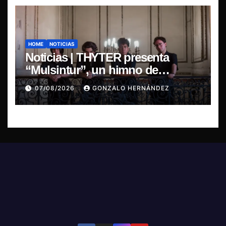
HOME
NOTICIAS
Noticias | THYTER presenta
“Mulsintur”, un himno de
heavy/power metal inspirado en
07/08/2026
GONZALO HERNÁNDEZ
Tomás Paniri