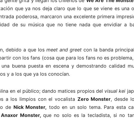
a gente grita y llegan los chilenos de
We Are The Monste
etación que ya nos deja claro que lo que se viene es una 
trada poderosa, marcaron una excelente primera impresi
lidad de su música que no tiene nada que envidiar a b
on, debido a que los
meet and greet
con la banda principa
tir con los fans (cosa que para los fans no es problema,
on una buena puesta en escena y demostrando calidad mus
os y a los que ya los conocían.
alina en el público; dando matices propios del
visual kei
ja
s a los limpios con el vocalista
Zero Monster
, desde 
ndo de
Nick Monster,
todo en un solo tema. Para esta ca
e
Anaxor Monster,
que no solo es la tecladista, si no ta