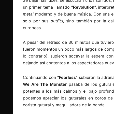
Se bajan las luces, se escuchan unos sonidos, l
un primer tema llamado
“Revolution”,
interpr
metal
moderno y de buena música. Con una en
solo por sus
outfits,
sino también por la ca
europeas.
A pesar del retraso de 30 minutos que tuvier
fueron momentos un poco más largos de compar
lo contrario), supieron socavar la espera c
dejando así contentos a los espectadores nuev
Continuando con
“Fearless”
subieron la adren
We Are The Monster
pasaba de los guturale
potentes a los más calmos y el bajo profu
podemos apreciar los guturales en coros d
corista gutural y maquilladora de la banda.