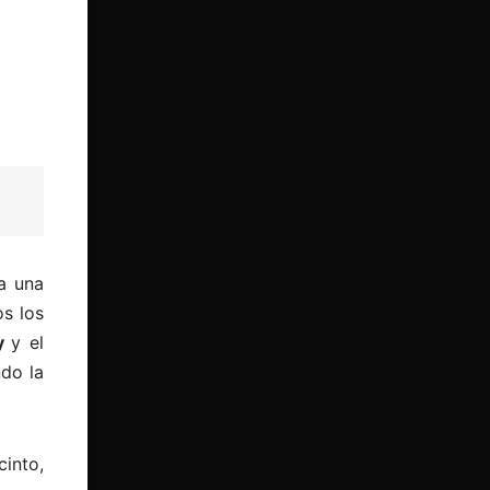
a una
s los
y
y el
ndo la
cinto,