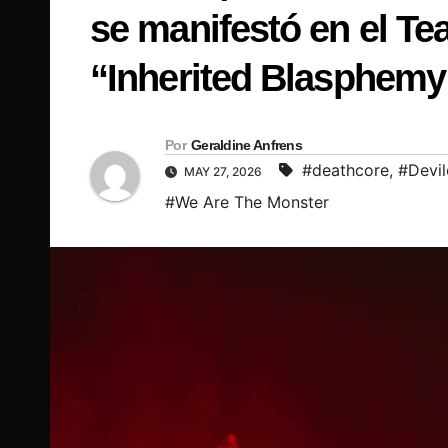
se manifestó en el Te
“Inherited Blasphemy
Por
Geraldine Anfrens
#deathcore
,
#Devil
MAY 27, 2026
#We Are The Monster