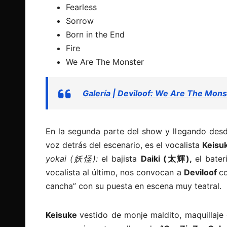
Fearless
Sorrow
Born in the End
Fire
We Are The Monster
Galería | Deviloof: We Are The Mon
En la segunda parte del show y llegando desd
voz detrás del escenario, es el vocalista
Keisu
yokai (妖怪):
el bajista
Daiki (太輝),
el bater
vocalista al último, nos convocan a
Deviloof
c
cancha” con su puesta en escena muy teatral.
Keisuke
vestido de monje maldito, maquillaje 