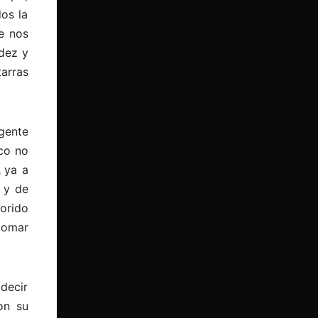
os la
e nos
idez y
tarras
gente
ico no
,
ya a
y de
orido
tomar
decir
on su