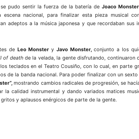
se pudo sentir la fuerza de la batería de
Joaco Monster
 escena nacional, para finalizar esta pieza musical co
ran adeptos a la música japonesa y que recordaban sus in
entes de
Leo Monster
y
Javo Monster,
conjunto a los qui
l of death
de la velada, la gente disfrutando, continuaron 
os teclados en el Teatro Cousiño, con lo cual, en parte g
cos de la banda nacional.
Para poder finalizar con un sext
ster”,
mostrando cambios radicales de progresión, se hací
ar la calidad instrumental y dando variados matices music
o gritos y aplausos enérgicos de parte de la gente.