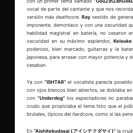
con un primer tema llamado
“GouZinZanGo
vocal de parte del cantante y que nos record
versión más
deathcore.
Ray
vestido de genera
imponente, demoniaco y con una oscuridad que
habilidad magistral en batería, no cesaron 
oscuridad en su máximo esplendor,
Keisuke
poderoso, bien marcado, guitarras y la bater
japonesa, para arrasar con mayor potencia y d
cesaban.
Ya con
“ISHTAR”
el vocalista parecía poseíd
con ojos blancos bien abiertos, se doblaba en 
con
“Underdog”
los espectadores no paraba
crudo que propiciaba el tema hizo que el púb
brutales, típicos del
hardcore,
como si las per
En
“Aishitekudasai (アイシテクダサイ)”
la crud