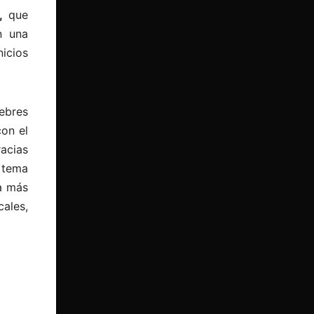
,
que
n una
icios
ebres
con el
racias
o tema
a más
ales,