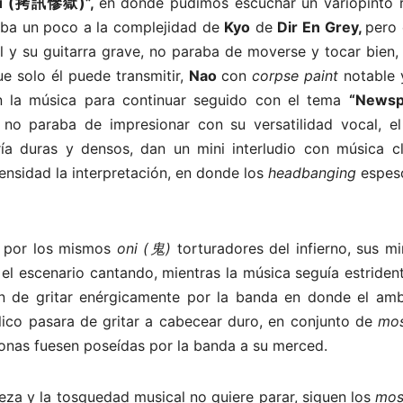
ku (拷訊慘獄)”,
en donde pudimos escuchar un variopinto 
aba un poco a la complejidad de
Kyo
de
Dir En Grey,
pero 
l y su guitarra grave, no paraba de moverse y tocar bien
 solo él puede transmitir,
Nao
con
corpse paint
notable 
en la música para continuar seguido con el tema
“Newsp
no paraba de impresionar con su versatilidad vocal, el
ía duras y densos, dan un mini interludio con música cl
ensidad la interpretación, en donde los
headbanging
espes
o por los mismos
oni
(鬼)
torturadores del infierno, sus m
el escenario cantando, mientras la música seguía estriden
n de gritar enérgicamente por la banda en donde el amb
lico pasara de gritar a cabecear duro, en conjunto de
mos
sonas fuesen poseídas por la banda a su merced.
eza y la tosquedad musical no quiere parar, siguen los
mos