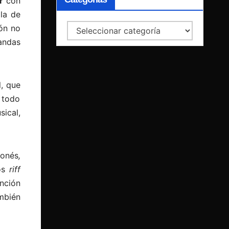
r
con
ola de
ón no
Categorías
andas
l, que
 todo
ical,
ponés
,
los
riff
nción
mbién