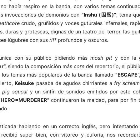
 no había respiro en la banda, con varios temas continuad
 las invocaciones de demonios con
“Inshu (因習)”
, tema qu
eathcore
crudo, gruñidos y voces guturales infernales, rap
 duras y grotescas, dignas de un teatro del terror, las gui
ces lúgubres con sus
riff
profundos y oscuros.
unica con su público pidiendo más
mosh pit
y con la 
er”,
siendo
la
composición más
core
del repertorio, el públ
e los temas más populares de la banda llamado
“ESCAPE”
cierto,
Keisuke
pasaba de agudos chirriantes a
fry scream
,
pig squeal
y un sinfín de sonidos emitidos por este col
“HERO=MURDERER”
continuaron la maldad, para por fin 
ndo.
ticada hablando en un correcto inglés, pero intentando 
recibió super bien, con vitoreo y euforia, nos recordar