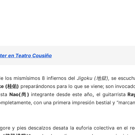
ster en Teatro Cousiño
e los mismísimos 8 infiernos del
Jigoku (地獄),
se escuch
ke (桂佑)
preparándonos para lo que se viene; son invocado
ista
Nao(尚)
integrante desde este año
,
el guitarrista
Ra
ompletamente,
con una primera impresión bestial y “marca
gore y pies descalzos desata la euforia colectiva en el re