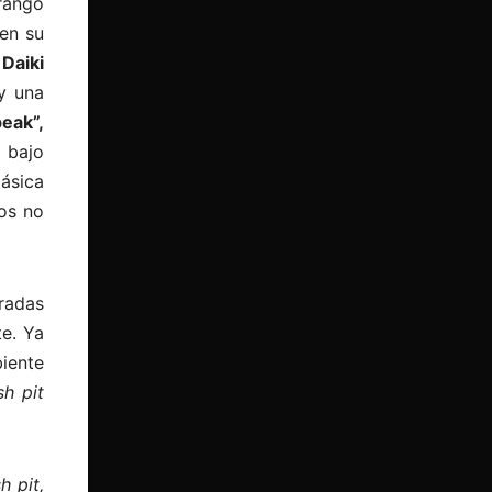
rango
en su
,
Daiki
y una
eak”,
 bajo
ásica
os no
iradas
te. Ya
iente
h pit
h pit,