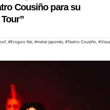
atro Cousiño para su
 Tour”
oof
,
#Eroguro Kei
,
#metal japonés
,
#Teatro Cousiño
,
#Visua