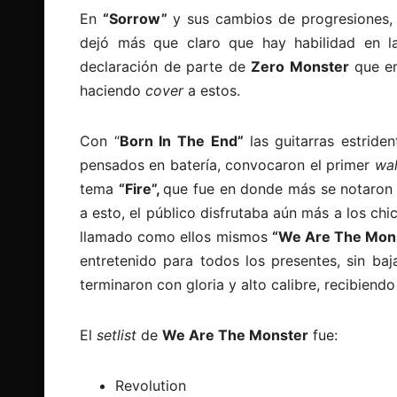
En
“Sorrow”
y sus cambios de progresiones, 
dejó más que claro que hay habilidad en la
declaración de parte de
Zero Monster
que e
haciendo
cover
a estos.
Con “
Born In The End”
las guitarras estrid
pensados en batería, convocaron el primer
wal
tema
“Fire”,
que fue en donde más se notaron l
a esto, el público disfrutaba aún más a los chi
llamado como ellos mismos
“We Are The Mon
entretenido para todos los presentes, sin baj
terminaron con gloria y alto calibre, recibiend
El
setlist
de
We Are The Monster
fue:
Revolution