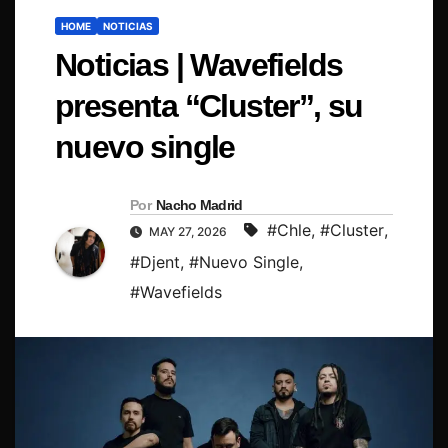
HOME
NOTICIAS
Noticias | Wavefields
presenta “Cluster”, su
nuevo single
Por
Nacho Madrid
#Chle
,
#Cluster
,
MAY 27, 2026
#Djent
,
#Nuevo Single
,
#Wavefields