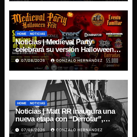
HOME
NOTICIAS
Noticias | Medieval Party
celebrará su versión Halloween
Fest en Aldea del Encuentro
07/08/2026
GONZALO HERNÁNDEZ
HOME
NOTICIAS
Noticias | Matt RR inaugura una
nueva etapa con “Derrotar”,
primer adelanto de su EP
07/08/2026
GONZALO HERNÁNDEZ
Resonancia de Umbral