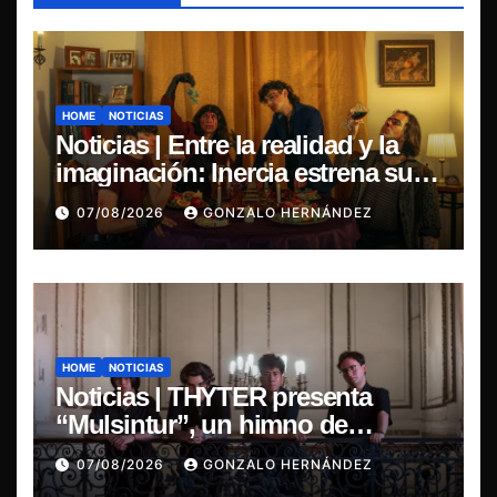
HOME
NOTICIAS
Noticias | Entre la realidad y la
imaginación: Inercia estrena su
primer single “Marilina”
07/08/2026
GONZALO HERNÁNDEZ
HOME
NOTICIAS
Noticias | THYTER presenta
“Mulsintur”, un himno de
heavy/power metal inspirado en
07/08/2026
GONZALO HERNÁNDEZ
Tomás Paniri