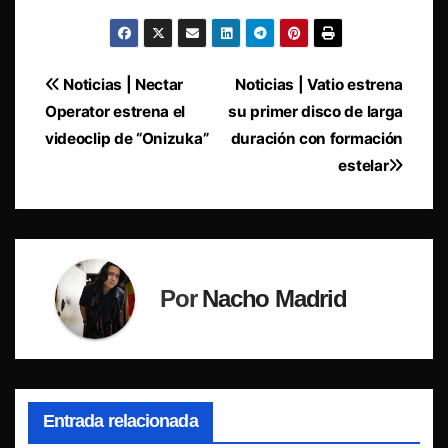
Navegación
Noticias | Nectar
Noticias | Vatio estrena
Operator estrena el
su primer disco de larga
de
videoclip de “Onizuka”
duración con formación
entradas
estelar
Por
Nacho Madrid
Entrada relacionada