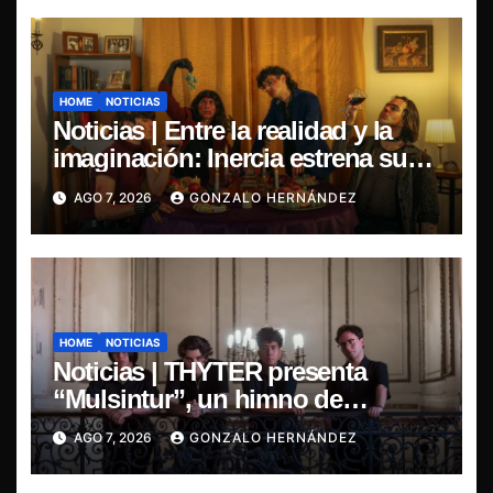
HOME
NOTICIAS
Noticias | Entre la realidad y la
imaginación: Inercia estrena su
primer single “Marilina”
AGO 7, 2026
GONZALO HERNÁNDEZ
HOME
NOTICIAS
Noticias | THYTER presenta
“Mulsintur”, un himno de
heavy/power metal inspirado en
AGO 7, 2026
GONZALO HERNÁNDEZ
Tomás Paniri