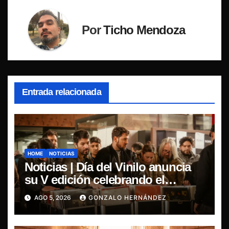
Por
Ticho Mendoza
Entrada relacionada
HOME
NOTICIAS
Noticias | Día del Vinilo anuncia
su V edición celebrando el
regreso del 7″ fabricado en Chile
AGO 5, 2026
GONZALO HERNÁNDEZ