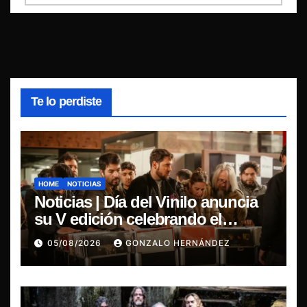
Te lo perdiste
HOME
NOTICIAS
Noticias | Día del Vinilo anuncia
su V edición celebrando el
regreso del 7″ fabricado en Chile
05/08/2026
GONZALO HERNÁNDEZ