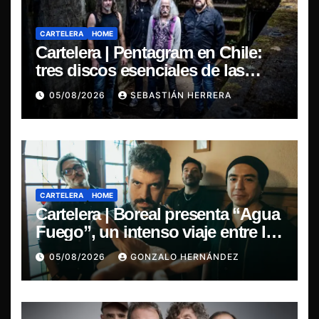
CARTELERA
HOME
Cartelera | Pentagram en Chile:
tres discos esenciales de las
leyendas del doom
05/08/2026
SEBASTIÁN HERRERA
CARTELERA
HOME
Cartelera | Boreal presenta “Agua
Fuego”, un intenso viaje entre la
pasión y la desilusión
05/08/2026
GONZALO HERNÁNDEZ