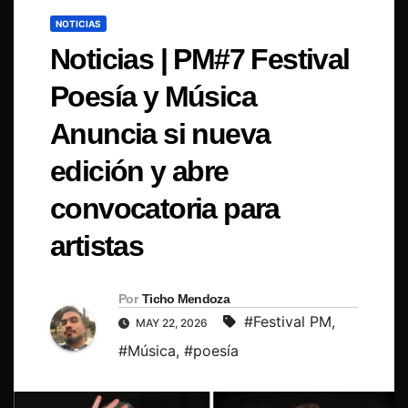
NOTICIAS
Noticias | PM#7 Festival
Poesía y Música
Anuncia si nueva
edición y abre
convocatoria para
artistas
Por
Ticho Mendoza
#Festival PM
,
MAY 22, 2026
#Música
,
#poesía