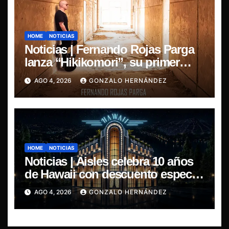
HOME
NOTICIAS
Noticias | Fernando Rojas Parga
lanza “Hikikomori”, su primer
disco solista
AGO 4, 2026
GONZALO HERNÁNDEZ
HOME
NOTICIAS
Noticias | Aisles celebra 10 años
de Hawaii con descuento especial
en LP y CD
AGO 4, 2026
GONZALO HERNÁNDEZ