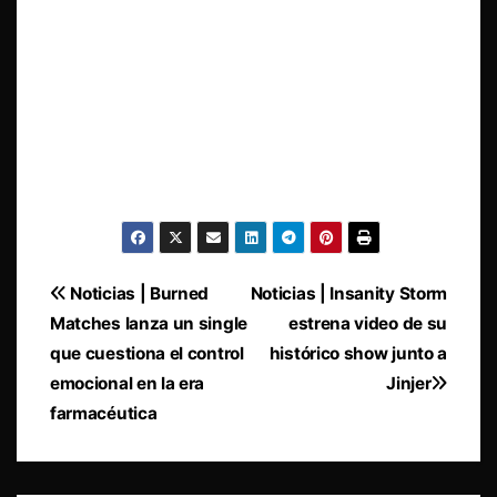
Navegación
Noticias | Burned
Noticias | Insanity Storm
Matches lanza un single
estrena video de su
de
que cuestiona el control
histórico show junto a
entradas
emocional en la era
Jinjer
farmacéutica