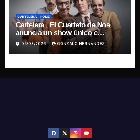
CARTELERA
HOME
Cartelera | El Cuarteto de Nos
anuncia un show único e
irrepetible en el Movistar Arena
05/08/2026
GONZALO HERNÁNDEZ