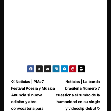
Navegación
Noticias | PM#7
Noticias | La banda
Festival Poesía y Música
brasileña Número 7
de
Anuncia si nueva
cuestiona el rumbo de la
entradas
edición y abre
humanidad en su single
convocatoria para
y videoclip debut