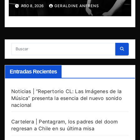
presenta “Cantos de Sirena”
AGO 8, 2026
GERALDINE ANFRENS
Entradas Recientes
Noticias | “Repertorio CL: Las Imágenes de la
Música” presenta la esencia del nuevo sonido
nacional
Cartelera | Pentagram, los padres del doom
regresan a Chile en su última misa