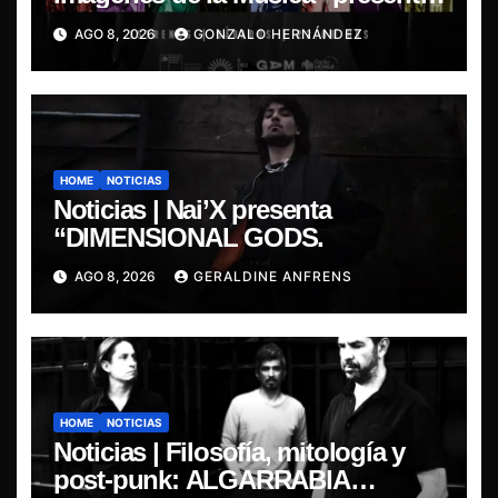
la esencia del nuevo sonido
AGO 8, 2026
GONZALO HERNÁNDEZ
nacional
HOME
NOTICIAS
Noticias | Nai’X presenta
“DIMENSIONAL GODS.
AGO 8, 2026
GERALDINE ANFRENS
HOME
NOTICIAS
Noticias | Filosofía, mitología y
post-punk: ALGARRABIA