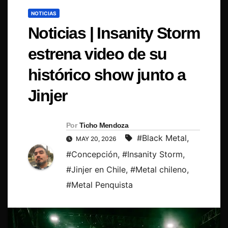
NOTICIAS
Noticias | Insanity Storm
estrena video de su
histórico show junto a
Jinjer
Por
Ticho Mendoza
#Black Metal
,
MAY 20, 2026
#Concepción
,
#Insanity Storm
,
#Jinjer en Chile
,
#Metal chileno
,
#Metal Penquista