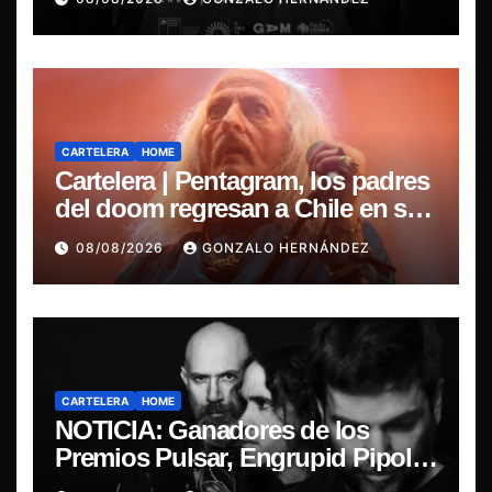
nacional
CARTELERA
HOME
Cartelera | Pentagram, los padres
del doom regresan a Chile en su
última misa
08/08/2026
GONZALO HERNÁNDEZ
CARTELERA
HOME
NOTICIA: Ganadores de los
Premios Pulsar, Engrupid Pipol
presentan show exclusivo.