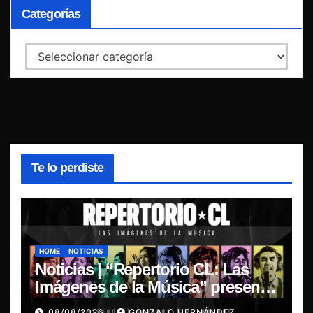
Categorías
Categorías
Te lo perdiste
HOME
NOTICIAS
Noticias | “Repertorio CL: Las
Imágenes de la Música” presenta
la esencia del nuevo sonido
08/08/2026
GONZALO HERNÁNDEZ