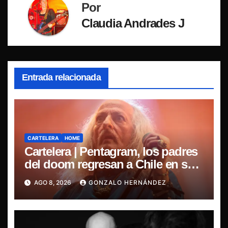
Por
Claudia Andrades J
Entrada relacionada
CARTELERA
HOME
Cartelera | Pentagram, los padres
del doom regresan a Chile en su
última misa
AGO 8, 2026
GONZALO HERNÁNDEZ