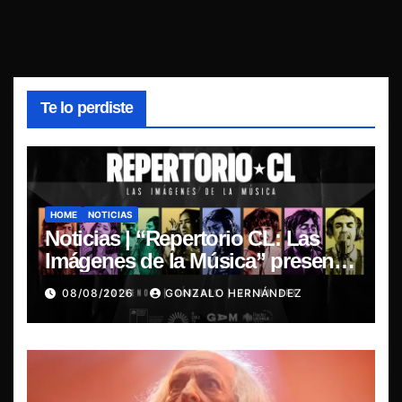
Te lo perdiste
HOME
NOTICIAS
Noticias | “Repertorio CL: Las
Imágenes de la Música” presenta
la esencia del nuevo sonido
08/08/2026
GONZALO HERNÁNDEZ
nacional