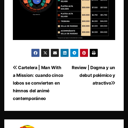
Navegación
Cartelera | Man With
Review | Dogma y un
a Mission: cuando cinco
debut polémico y
de
lobos se convierten en
atractivo
entradas
himnos del animé
contemporáneo