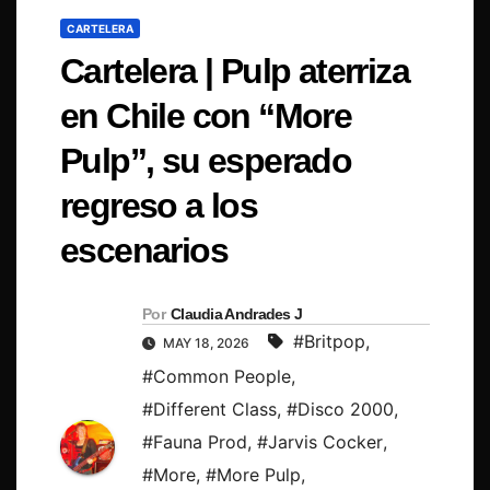
CARTELERA
Cartelera | Pulp aterriza
en Chile con “More
Pulp”, su esperado
regreso a los
escenarios
Por
Claudia Andrades J
#Britpop
,
MAY 18, 2026
#Common People
,
#Different Class
,
#Disco 2000
,
#Fauna Prod
,
#Jarvis Cocker
,
#More
,
#More Pulp
,