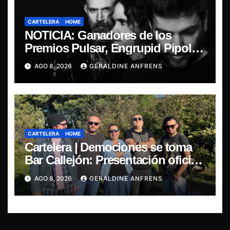
CARTELERA
HOME
NOTICIA: Ganadores de los
Premios Pulsar, Engrupid Pipol
presentan show exclusivo.
AGO 8, 2026
GERALDINE ANFRENS
CARTELERA
HOME
Cartelera | Demociones se toma
Bar Callejón: Presentación oficial
de su EP y estreno del single
AGO 8, 2026
GERALDINE ANFRENS
“Mujer Escarlata”