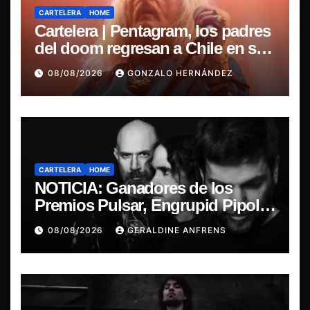
CARTELERA
HOME
Cartelera | Pentagram, los padres
del doom regresan a Chile en su
última misa
08/08/2026
GONZALO HERNÁNDEZ
CARTELERA
HOME
NOTICIA: Ganadores de los
Premios Pulsar, Engrupid Pipol
presentan show exclusivo.
08/08/2026
GERALDINE ANFRENS