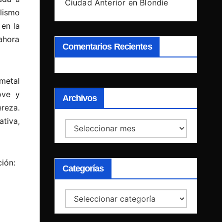
Ciudad Anterior en Blondie
lismo
 en la
 ahora
Comentarios Recientes
metal
ove y
Archivos
ereza.
tiva,
Archivos
ión:
Categorías
Categorías