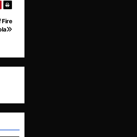
 Fire
ola