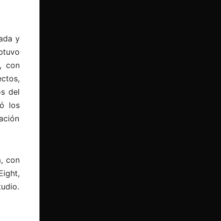
zada y
btuvo
, con
ctos,
s del
ó los
lación
, con
ight,
tudio.