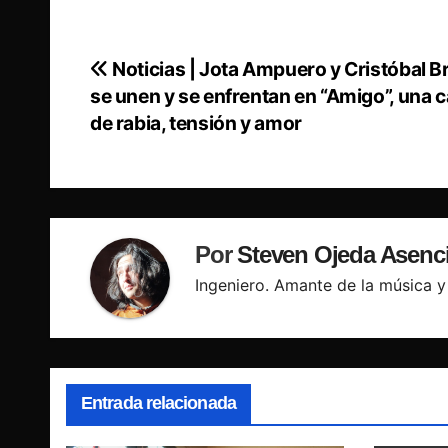
Noticias | Jota Ampuero y Cristóbal B
Navegación
se unen y se enfrentan en “Amigo”, una 
de
de rabia, tensión y amor
entradas
Por
Steven Ojeda Asenc
Ingeniero. Amante de la música y 
Entrada relacionada