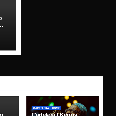
o
a
CARTELERA
HOME
do
Cartelera | Kenny