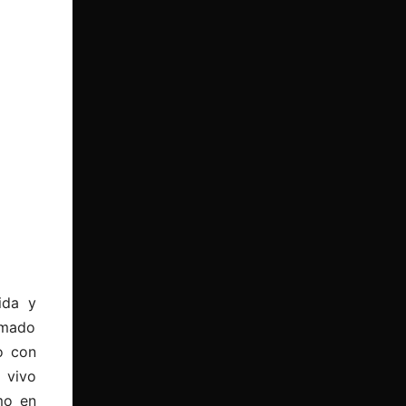
ida y
rmado
o con
 vivo
mo en