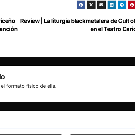
riceño
Review | La liturgia blackmetalera de Cult of
canción
en el Teatro Cari
io
el formato fisico de ella.