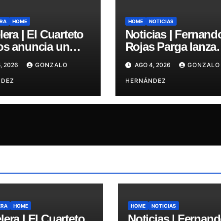
RA
HOME
HOME
NOTICIAS
lera | El Cuarteto
Noticias | Fernand
os anuncia un
Rojas Parga lanza
 único e
“Hikikomori”, su
, 2026
GONZALO
AGO 4, 2026
GONZALO
etible en el
primer disco solist
star Arena
NDEZ
HERNÁNDEZ
ERA
HOME
HOME
NOTICIAS
lera | El Cuarteto
Noticias | Fernan