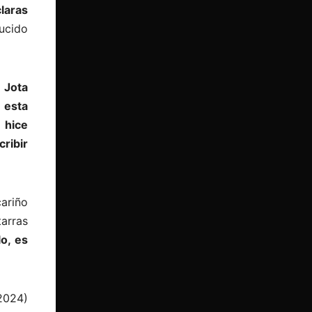
laras
ducido
,
Jota
 esta
 hice
cribir
cariño
arras
o, es
2024)