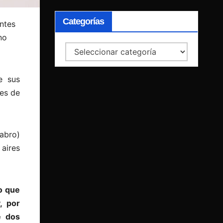
Categorías
ntes
no
Categorías
e sus
nes de
abro)
aires
io que
, por
e dos