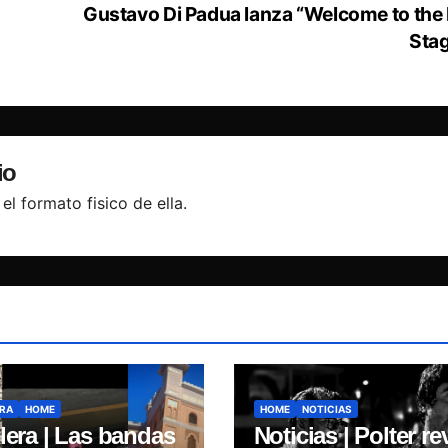
Gustavo Di Padua lanza “Welcome to the
Sta
io
el formato fisico de ella.
RA
HOME
HOME
NOTICIAS
lera | Las bandas
Noticias | Polter re