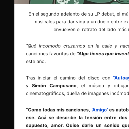
En el segundo adelanto de su LP debut, el mú
musicales para dar vida a un duelo entre ex
envuelven el retrato del lado más 
“Qué incómodo cruzarnos en la calle y h
canciones favoritas de
“Algo tienes que invent
este año.
Tras iniciar el camino del disco con
“Autoa
y
Simón Campusano
, el músico y dibuj
cinematográficos, dueña de imágenes incómodas
“Como todas mis ca
nciones,
‘Amigo’
es autob
ese. Acá se describe
la tensión entre dos 
supuesto, amor. Quise darle un sonido que