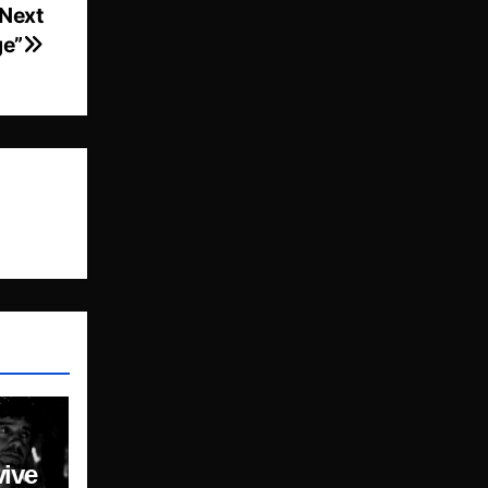
 Next
ge”
vive