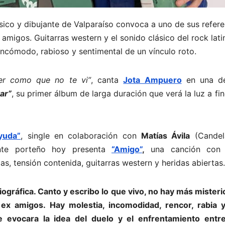
sico y dibujante de Valparaíso convoca a uno de sus refere
 amigos. Guitarras western y el sonido clásico del rock lati
incómodo, rabioso y sentimental de un vínculo roto.
acer como que
no te vi”
, canta
Jota Ampuero
en una d
ar”
, su primer álbum de larga duración que verá la luz a fi
yuda”
, single en colaboración con
Matías Ávila
(Candel
ante porteño hoy presenta
“Amigo”
,
una canción con 
, tensión contenida, guitarras western y heridas abiertas.
io
gráfica. Canto y escribo lo que vivo, no hay más mister
ex amigos. Hay molestia, incomodidad, rencor, rabia y
 evocara la idea del duelo y el enfrentamiento entr