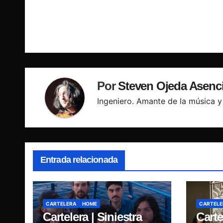
de
entradas
Por
Steven Ojeda Asenc
Ingeniero. Amante de la música y 
Entrada relacionada
CARTELERA
HOME
CARTELE
Cartelera | Siniestra
Carte