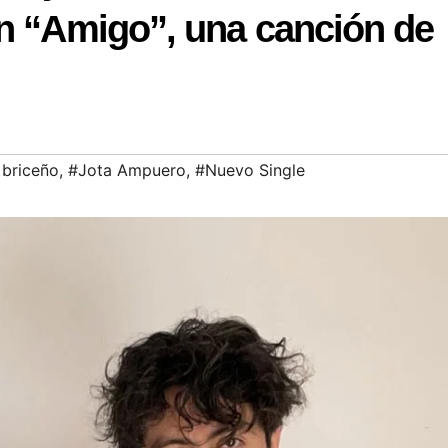
en “Amigo”, una canción de
 briceño
,
#Jota Ampuero
,
#Nuevo Single