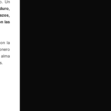
o. Un
duro,
azos,
on las
Con la
onero
 alma
s.