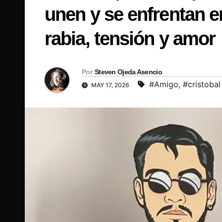
unen y se enfrentan 
rabia, tensión y amor
Por
Steven Ojeda Asencio
#Amigo
,
#cristobal
MAY 17, 2026