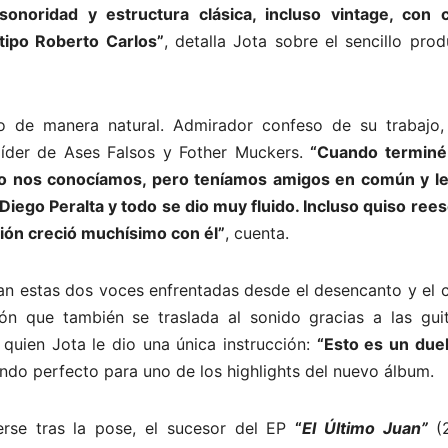
oridad y estructura clásica, incluso vintage, con c
 tipo Roberto Carlos”
, detalla Jota sobre el sencillo pro
 de manera natural. Admirador confeso de su trabajo
 líder de Ases Falsos y Fother Muckers.
“Cuando terminé
 No nos conocíamos, pero teníamos amigos en común y le
iego Peralta y todo se dio muy fluido. Incluso quiso rees
ión creció muchísimo con él”
, cuenta.
tan estas dos voces enfrentadas desde el desencanto y el 
ón que también se traslada al sonido gracias a las guit
 quien Jota le dio una única instrucción:
“Esto es un duel
endo perfecto para uno de los highlights del nuevo álbum.
rse tras la pose, el sucesor del EP
“
El Último Juan”
(