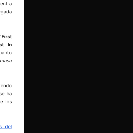
entra
legada
“First
st In
uanto
a masa
yendo
 se ha
e los
s del