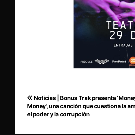
Noticias | Bonus Trak presenta ‘Mone
Navegación
Money’, una canción que cuestiona la am
de
el poder y la corrupción
entradas