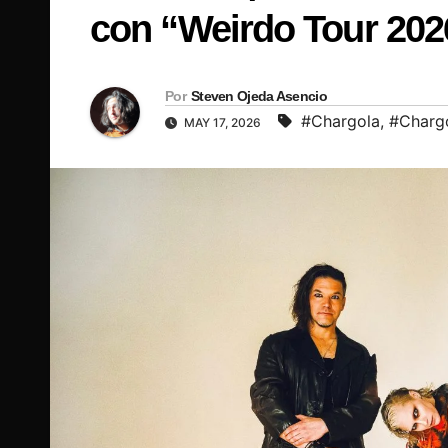
con “Weirdo Tour 2026
Por
Steven Ojeda Asencio
#Chargola
,
#Charg
MAY 17, 2026