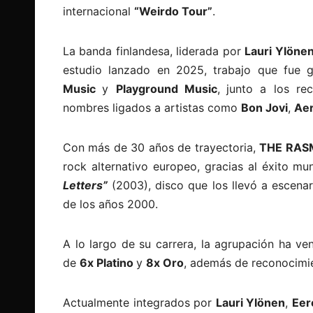
internacional
“Weirdo Tour”
.
La banda finlandesa, liderada por
Lauri Ylöne
estudio lanzado en 2025, trabajo que fue g
Music
y
Playground Music
,
junto a los re
nombres ligados a artistas como
Bon Jovi
,
Ae
Con más de 30 años de trayectoria,
THE RAS
rock alternativo europeo, gracias al éxito mu
Letters”
(2003), disco que los llevó a escena
de los años 2000.
A lo largo de su carrera, la agrupación ha ve
de
6x Platino
y
8x Oro
, además de reconocimi
Actualmente integrados por
Lauri Ylönen
,
Eer