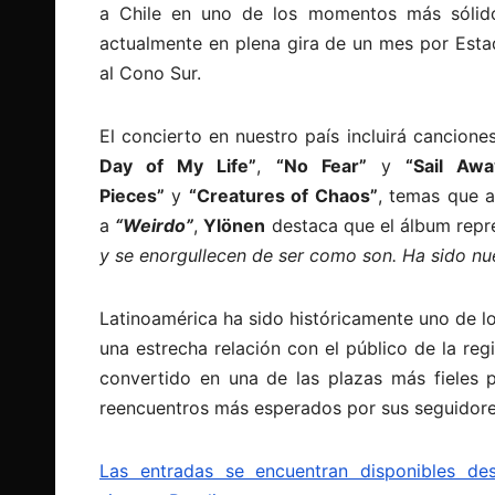
a Chile en uno de los momentos más sólidos
actualmente en plena gira de un mes por Esta
al Cono Sur.
El concierto en nuestro país incluirá cancio
Day of My Life”
,
“No Fear”
y
“Sail Awa
Pieces”
y
“Creatures of Chaos”
, temas que a
a
“Weirdo”
,
Ylönen
destaca que el álbum repr
y se enorgullecen de ser como son. Ha sido nues
Latinoamérica ha sido históricamente uno de l
una estrecha relación con el público de la re
convertido en una de las plazas más fieles 
reencuentros más esperados por sus seguidore
Las entradas se encuentran disponibles de