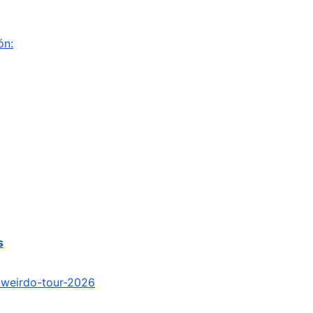
ón:
s
-weirdo-
tour-2026