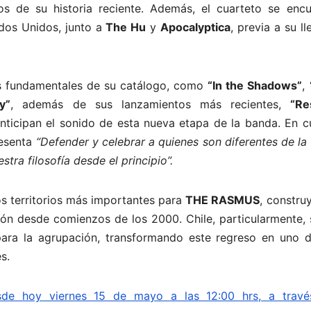
 de su historia reciente. Además, el cuarteto se encu
dos Unidos, junto a
The Hu
y
Apocalyptica
, previa a su l
nes fundamentales de su catálogo, como
“In the Shadows”
,
y”
, además de sus lanzamientos más recientes,
“Re
nticipan el sonido de esta nueva etapa de la banda. En c
esenta
“Defender y celebrar a quienes son diferentes de l
tra filosofía desde el principio”.
os territorios más importantes para
THE RASMUS
, constru
gión desde comienzos de los 2000. Chile, particularmente,
para la agrupación, transformando este regreso en uno d
s.
sde hoy viernes 15 de mayo a las 12:00 hrs, a travé