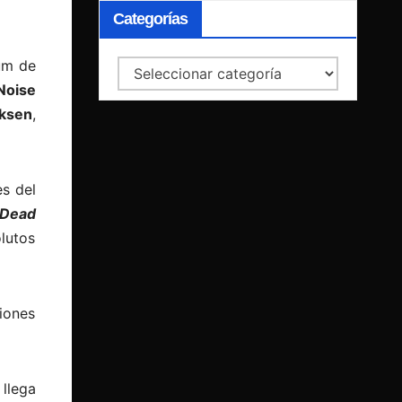
Categorías
bum de
Categorías
Noise
iksen
,
s del
“Dead
lutos
iones
llega