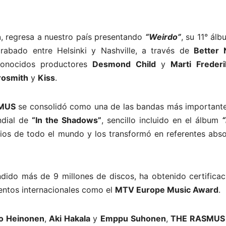
n
, regresa a nuestro país presentando
“Weirdo”
, su 11° ál
rabado entre Helsinki y Nashville, a través de
Better 
conocidos productores
Desmond Child
y
Marti Freder
rosmith
y
Kiss
.
MUS
se consolidó como una de las bandas más importante
ndial de
“In the Shadows”
, sencillo incluido en el álbum
rios de todo el mundo y los transformó en referentes abso
ndido más de 9 millones de discos, ha obtenido certificac
entos internacionales como el
MTV Europe Music Award
.
o Heinonen
,
Aki Hakala
y
Emppu Suhonen
,
THE RASMUS