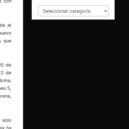
e con
Categorías
de el
nuevo
as que
15 de
22 de
Moma,
nes 5,
erena,
 solo
ía ha