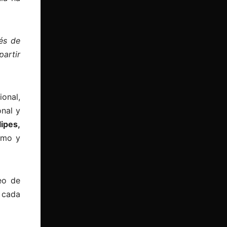
és de
partir
onal,
onal y
ipes,
omo y
eo de
 cada