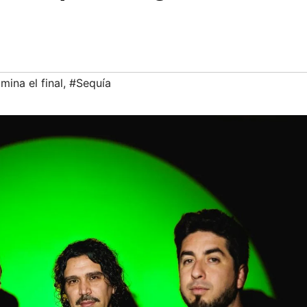
umina el final
,
#Sequía