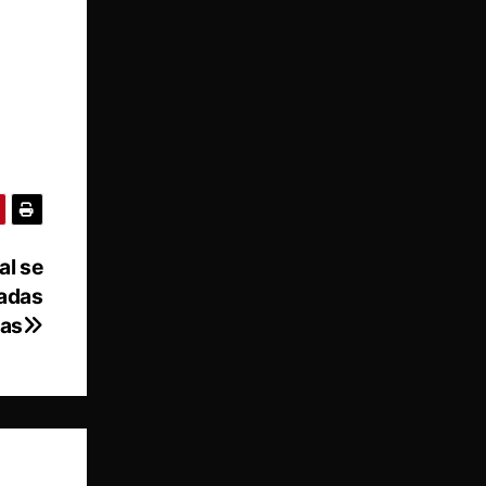
al se
radas
das