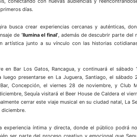
país, conectando con nuevas audiencias y reencontrándos
primeros días.
ira busca crear experiencias cercanas y auténticas, don
ensaje de
‘Ilumina el final’
, además de descubrir parte del 
n artística junto a su vínculo con las historias cotidian
re en Bar Los Gatos, Rancagua, y continuará el sábado 
a luego presentarse en La Juguera, Santiago, el sábado 
o Bar, Concepción, el viernes 28 de noviembre, y Club 
iciembre, Sequía visitará el Beer House de Caldera el vier
lmente cerrar este viaje musical en su ciudad natal, La S
 diciembre.
experiencia íntima y directa, donde el público podrá no
mbién ser parte del proceso creativo y emocional que Sequ