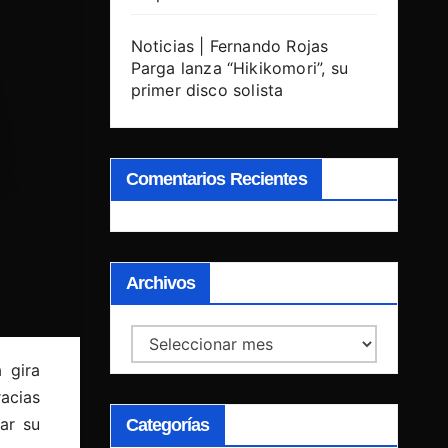
Noticias | Fernando Rojas
Parga lanza “Hikikomori”, su
primer disco solista
Comentarios Recientes
Archivos
Archivos
 gira
racias
var su
Categorías