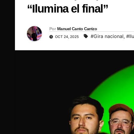
“Ilumina el final”
Por
Manuel Canto Carrizo
#Gira nacional
,
#Il
OCT 24, 2025