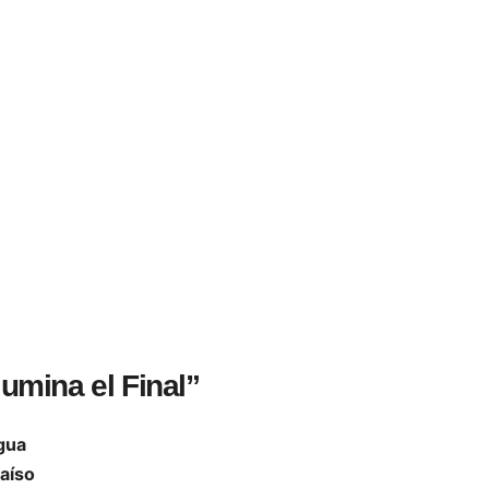
lumina el Final”
gua
raíso