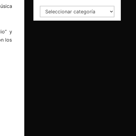
música
Categorías
io” y
on los