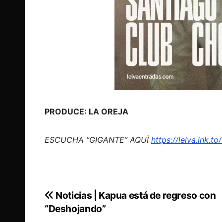
PRODUCE: LA OREJA
ESCUCHA “GIGANTE” AQUÌ
https://leiva.lnk.
Noticias | Kapua está de regreso con
Navegación
“Deshojando”
de