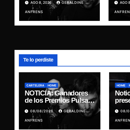
AGO 8, 2026
GERALDINE
AGO 8
presentan show
GOD
exclusivo.
ANFRENS
ANFREN
Te lo perdiste
CARTELERA
HOME
HOME
NOTICIA: Ganadores
Notic
de los Premios Pulsar,
pres
Engrupid Pipol
“DI
08/08/2026
GERALDINE
08/
presentan show
GOD
exclusivo.
ANFRENS
ANFRE