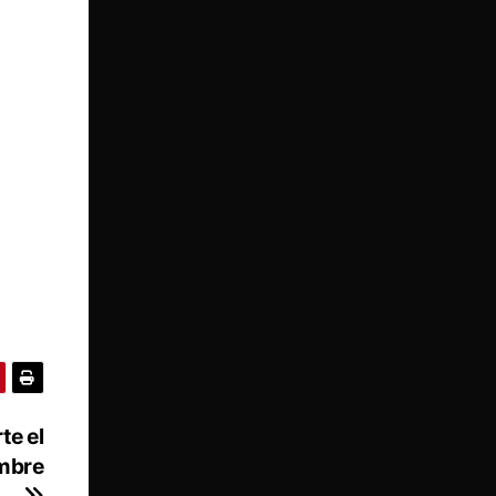
te el
embre