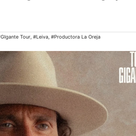
#GIgante Tour
,
#Leiva
,
#Productora La Oreja