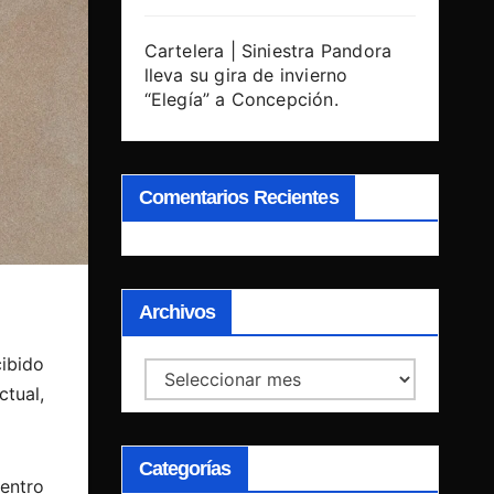
Cartelera | Siniestra Pandora
lleva su gira de invierno
“Elegía” a Concepción.
Comentarios Recientes
Archivos
cibido
Archivos
tual,
Categorías
entro