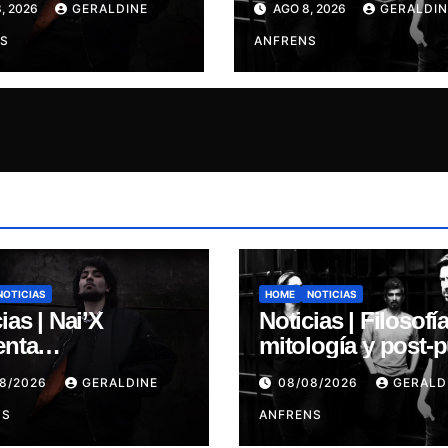
, 2026
GERALDINE
AGO 8, 2026
GERALDIN
S.
presenta “Cantos 
S
Sirena”
ANFRENS
NOTICIAS
HOME
NOTICIAS
ias | Nai’X
Noticias | Filosofía
enta
mitología y post-
MENSIONAL
ALGARRABIA
08/2026
GERALDINE
08/08/2026
GERALD
S.
presenta “Cantos 
NS
Sirena”
ANFRENS