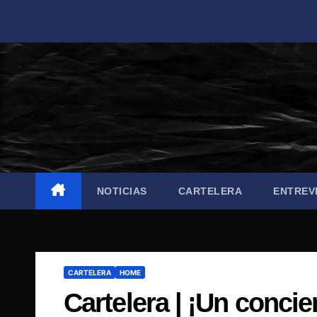
Saltar
al
contenido
NOTICIAS
CARTELERA
ENTREV
CARTELERA
HOME
Cartelera | ¡Un concie