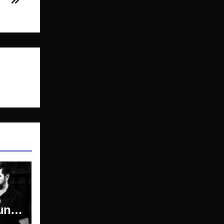
,
unk: