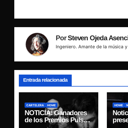
entradas
Por
Steven Ojeda Asenc
Ingeniero. Amante de la música y 
Entrada relacionada
CARTELERA
HOME
HOME
NOTICIA: Ganadores
Notic
de los Premios Pulsar,
pres
Engrupid Pipol
“DI