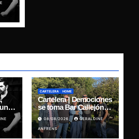
E
de
CARTELERA
HOME
,
Cartelera | Demociones
punk:
se toma Bar Callejón:
Presentación oficial de
INE
08/08/2026
GERALDINE
de
su EP y estreno del
single “Mujer
ANFRENS
Escarlata”