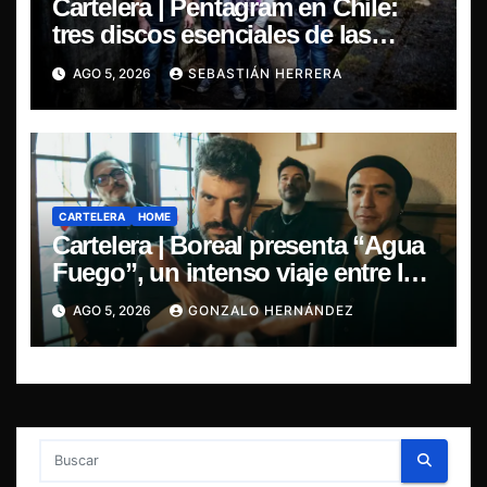
Cartelera | Pentagram en Chile:
tres discos esenciales de las
leyendas del doom
AGO 5, 2026
SEBASTIÁN HERRERA
CARTELERA
HOME
Cartelera | Boreal presenta “Agua
Fuego”, un intenso viaje entre la
pasión y la desilusión
AGO 5, 2026
GONZALO HERNÁNDEZ