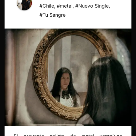
#Chile
,
#metal
,
#Nuevo Single
,
#Tu Sangre
El proyecto solista de metal vampírico