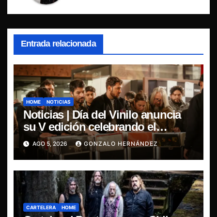
Entrada relacionada
HOME
NOTICIAS
Noticias | Día del Vinilo anuncia
su V edición celebrando el
regreso del 7″ fabricado en Chile
AGO 5, 2026
GONZALO HERNÁNDEZ
CARTELERA
HOME