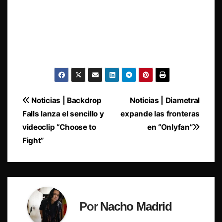
Navegación
Noticias | Backdrop
Noticias | Diametral
Falls lanza el sencillo y
expande las fronteras
de
videoclip “Choose to
en “Onlyfan”
entradas
Fight”
Por
Nacho Madrid