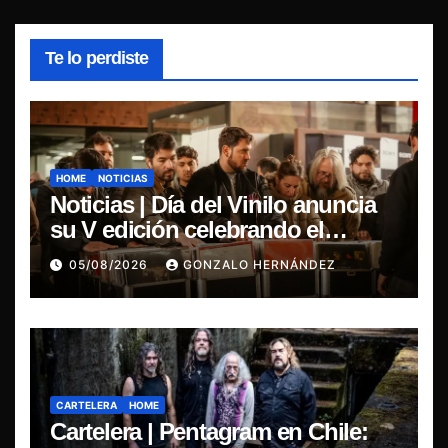
Te lo perdiste
HOME
NOTICIAS
Noticias | Día del Vinilo anuncia
su V edición celebrando el
regreso del 7″ fabricado en Chile
05/08/2026
GONZALO HERNÁNDEZ
CARTELERA
HOME
Cartelera | Pentagram en Chile: