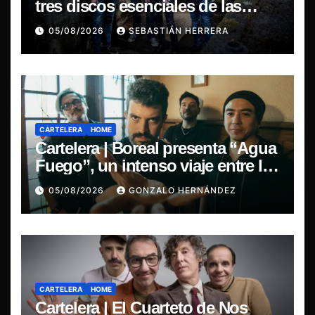
tres discos esenciales de las
leyendas del doom
05/08/2026
SEBASTIÁN HERRERA
CARTELERA
HOME
Cartelera | Boreal presenta “Agua
Fuego”, un intenso viaje entre la
pasión y la desilusión
05/08/2026
GONZALO HERNÁNDEZ
CARTELERA
HOME
Cartelera | El Cuarteto de Nos