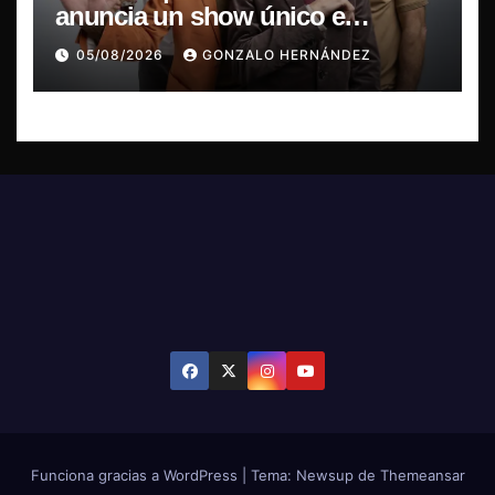
anuncia un show único e
irrepetible en el Movistar Arena
05/08/2026
GONZALO HERNÁNDEZ
Funciona gracias a WordPress
|
Tema: Newsup de
Themeansar