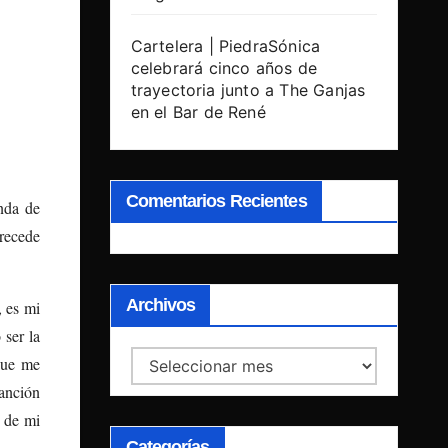
Cartelera | PiedraSónica
celebrará cinco años de
trayectoria junto a The Ganjas
en el Bar de René
Comentarios Recientes
nda de
precede
Archivos
, es mi
ser la
Archivos
 que me
anción
s de mi
Categorías