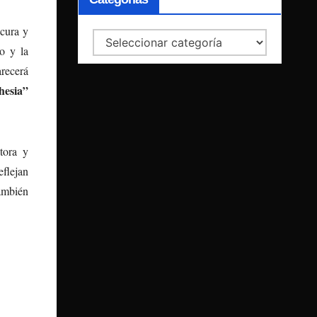
scura y
Categorías
o y la
arecerá
hesia”
tora y
eflejan
también