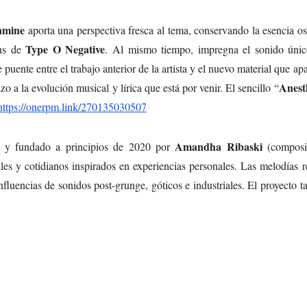
amine
aporta una perspectiva fresca al tema, conservando la esencia o
Type O Negative
ans de
. Al mismo tiempo, impregna el sonido únic
de puente entre el trabajo anterior de la artista y el nuevo material que ap
Anest
o a la evolución musical y lírica que está por venir. El sencillo “
https://onerpm.link/270135030507
Amandha Ribaski
o y fundado a principios de 2020 por
(composi
ales y cotidianos inspirados en experiencias personales. Las melodías r
nfluencias de sonidos post-grunge, góticos e industriales. El proyecto 