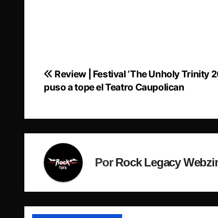
Review | Festival ‘The Unholy Trinity 
Navegación
puso a tope el Teatro Caupolican
de
entradas
Por
Rock Legacy Webzi