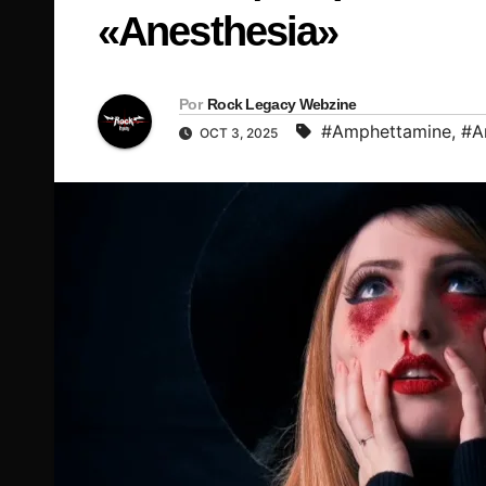
«Anesthesia»
Por
Rock Legacy Webzine
#Amphettamine
,
#A
OCT 3, 2025