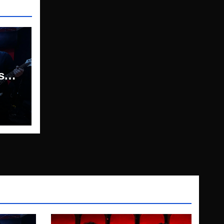
so
ned