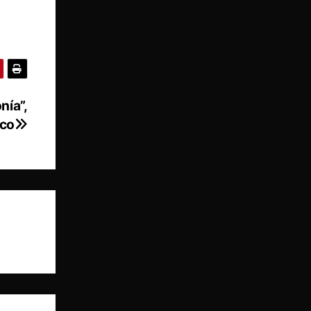
nía”,
sco