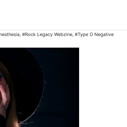
nesthesia
,
#Rock Legacy Webzine
,
#Type O Negative