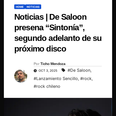
HOME
NOTICIAS
Noticias | De Saloon
presena “Sintonía”,
segundo adelanto de su
próximo disco
Por
Ticho Mendoza
#De Saloon
,
OCT 3, 2025
#Lanzamiento Sencillo
,
#rock
,
#rock chileno