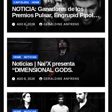
CARTELERA
HOME
NOTICIA: Ganadores de los
Premios Pulsar, Engrupid Pipol
presentan show exclusivo.
AGO 8, 2026
GERALDINE ANFRENS
HOME
NOTICIAS
Noticias | Nai’X presenta
“DIMENSIONAL GODS.
AGO 8, 2026
GERALDINE ANFRENS
HOME
NOTICIAS