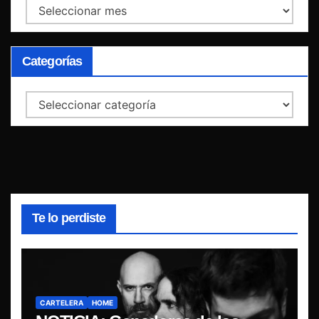
Archivos
Categorías
Categorías
Te lo perdiste
CARTELERA
HOME