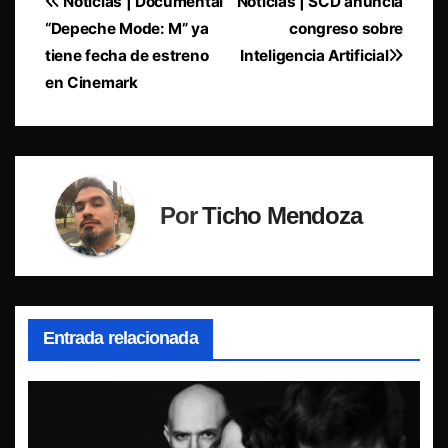
Navegación
Noticias | Documental
Noticias | SCD anuncia
“Depeche Mode: M” ya
congreso sobre
de
tiene fecha de estreno
Inteligencia Artificial
entradas
en Cinemark
Por
Ticho Mendoza
Entrada relacionada