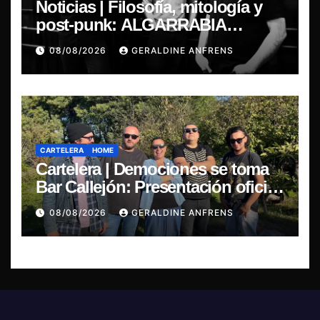
Noticias | Filosofía, mitología y
post-punk: ALGARRABIA
presenta “Cantos de Sirena”
08/08/2026
GERALDINE ANFRENS
CARTELERA
HOME
Cartelera | Demociones se toma
Bar Callejón: Presentación oficial
de su EP y estreno del single
08/08/2026
GERALDINE ANFRENS
“Mujer Escarlata”