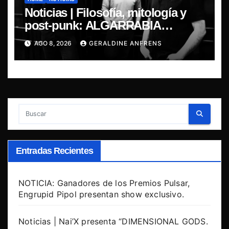
Noticias | Filosofía, mitología y
post-punk: ALGARRABIA
presenta “Cantos de Sirena”
AGO 8, 2026
GERALDINE ANFRENS
Entradas Recientes
NOTICIA: Ganadores de los Premios Pulsar,
Engrupid Pipol presentan show exclusivo.
Noticias | Nai’X presenta “DIMENSIONAL GODS.