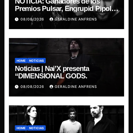
NOTICIA: Ganadores de los
Premios Pulsar, Engrupid Pipol
presentan show exclusivo.
08/08/2026
GERALDINE ANFRENS
HOME
NOTICIAS
Noticias | Nai’X presenta
“DIMENSIONAL GODS.
08/08/2026
GERALDINE ANFRENS
HOME
NOTICIAS