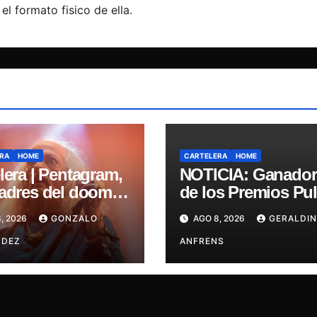
el formato fisico de ella.
RA
HOME
CARTELERA
HOME
lera | Pentagram,
NOTICIA: Ganador
padres del doom
de los Premios Pul
san a Chile en su
Engrupid Pipol
, 2026
GONZALO
AGO 8, 2026
GERALDIN
a misa
presentan show
NDEZ
exclusivo.
ANFRENS