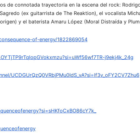
cos de connotada trayectoria en la escena del rock: Rodrig
 Sagredo (ex guitarrista de The Reaktion), el vocalista Mich
origen) y el baterista Amaru López (Moral Distraída y Plum
st/consequence-of-energy/1822869054
ist/4OYTjTP9rTqlopGVokxmzu?si=uWf56wf7TR-j9ekj4k_24g
hannel/UCDGUrQzQ0VRbjPMu0IdS_vA?si=If3v_oFY2CV7Zhu6
sequenceofenergy?si=sHKfoCxBO86cY7k_
quenceofenergy