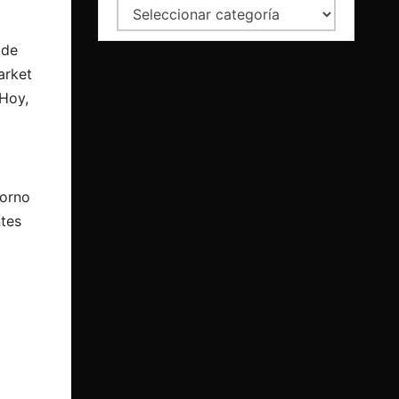
Categorías
 de
arket
 Hoy,
torno
ntes