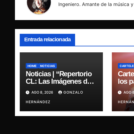
Ingeniero. Amante de la música y 
Entrada relacionada
HOME
NOTICIAS
CARTELE
Noticias | “Repertorio
Carte
CL: Las Imágenes de
los 
la Música” presenta la
regre
AGO 8, 2026
GONZALO
AGO 8
esencia del nuevo
últim
sonido nacional
HERNÁNDEZ
HERNÁ