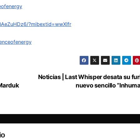
eofenergy
1BAeZuHDz6/?mibextid=wwXIfr
enceofenergy
Noticias | Last Whisper desata su fur
 Marduk
nuevo sencillo “Inhum
io