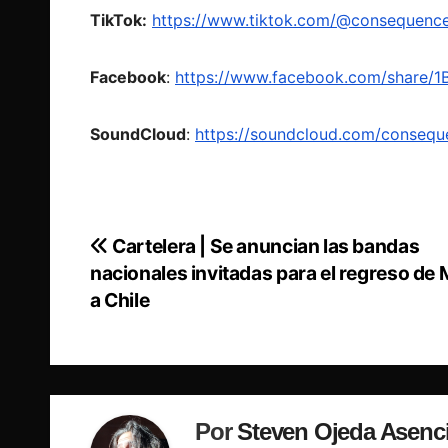
TikTok:
https://www.tiktok.com/@consequenc
Facebook
:
https://www.facebook.com/share/
SoundCloud
:
https://soundcloud.com/consequ
Cartelera | Se anuncian las bandas
Navegación
nacionales invitadas para el regreso de
de
a Chile
entradas
Por
Steven Ojeda Asenc