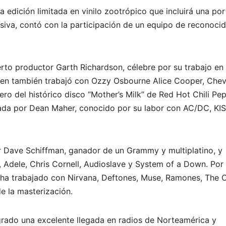
 edición limitada en vinilo zootrópico que incluirá una po
rsiva, contó con la participación de un equipo de reconoci
rto productor Garth Richardson, célebre por su trabajo en 
ien también trabajó con Ozzy Osbourne Alice Cooper, Cheve
ero del histórico disco “Mother’s Milk” de Red Hot Chili Pe
izada por Dean Maher, conocido por su labor con AC/DC, KI
r Dave Schiffman, ganador de un Grammy y multiplatino, y
, Adele, Chris Cornell, Audioslave y System of a Down. Por
 ha trabajado con Nirvana, Deftones, Muse, Ramones, The C
de la masterización.
rado una excelente llegada en radios de Norteamérica y