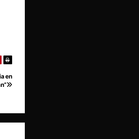
ia en
an”