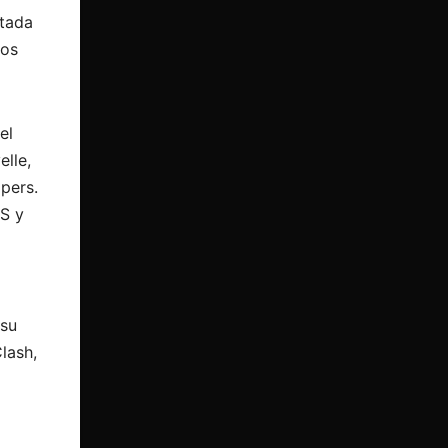
rtada
dos
el
lle,
ppers.
SS y
 su
lash,