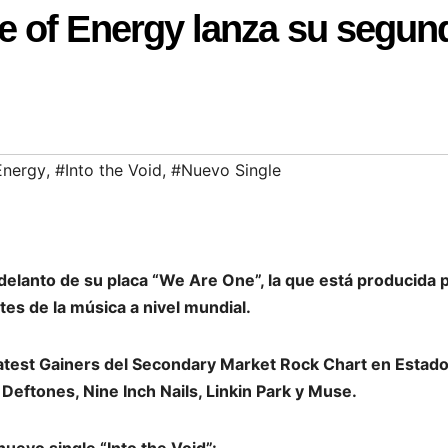
 of Energy lanza su segun
Energy
,
#Into the Void
,
#Nuevo Single
delanto de su placa “We Are One”, la que está producida 
tes de la música a nivel mundial.
reatest Gainers del Secondary Market Rock Chart en Estad
Deftones, Nine Inch Nails, Linkin Park y Muse.
nuevo single “Into the Void”: