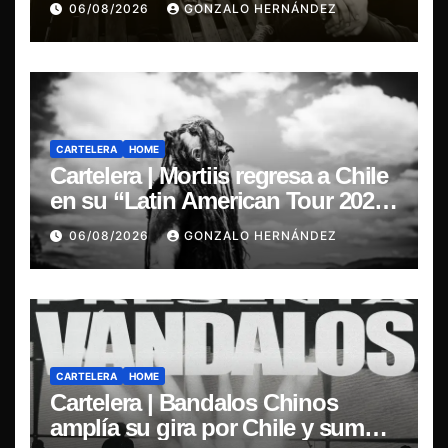
06/08/2026
GONZALO HERNÁNDEZ
CARTELERA
HOME
Cartelera | Mortiis regresa a Chile
en su “Latin American Tour 2026”
y exclusivo show en Sala RBX
06/08/2026
GONZALO HERNÁNDEZ
CARTELERA
HOME
Cartelera | Bandalos Chinos
amplía su gira por Chile y suma