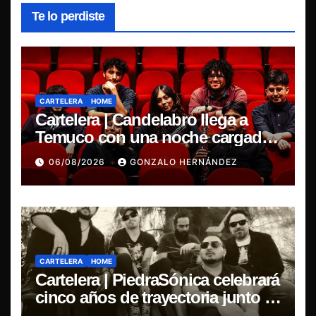
Te lo perdiste
CARTELERA
HOME
Cartelera | Candelabro llega a
Temuco con una noche cargada
de indie
06/08/2026
GONZALO HERNÁNDEZ
CARTELERA
HOME
Cartelera | PiedraSónica celebrará
cinco años de trayectoria junto a
The Ganjas en el Bar de René