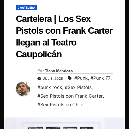
CARTELERA
Cartelera | Los Sex
Pistols con Frank Carter
llegan al Teatro
Caupolicán
Por
Ticho Mendoza
#Punk
,
#Punk 77
,
JUL 3, 2025
#punk rock
,
#Sex Pistols
,
#Sex Pistols con Frank Carter
,
#Sex Pistols en Chile