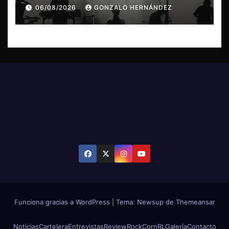
concierto en Concepción
06/08/2026
GONZALO HERNÁNDEZ
Funciona gracias a WordPress
|
Tema: Newsup de
Themeansar
Noticias
Cartelera
Entrevistas
Review
RockCornRL
Galería
Contacto