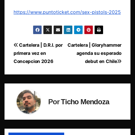
https://www.puntoticket.com/sex-pistols-2025
Navegación
Cartelera | D.R.I. por
Cartelera | Gloryhammer
primera vez en
agenda su esperado
de
Concepcion 2026
debut en Chile
entradas
Por
Ticho Mendoza