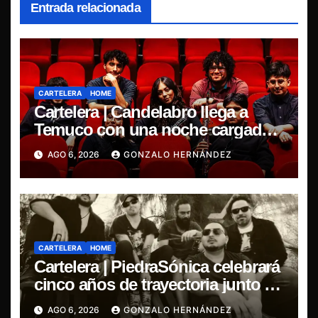
Entrada relacionada
CARTELERA
HOME
Cartelera | Candelabro llega a
Temuco con una noche cargada
de indie
AGO 6, 2026
GONZALO HERNÁNDEZ
CARTELERA
HOME
Cartelera | PiedraSónica celebrará
cinco años de trayectoria junto a
The Ganjas en el Bar de René
AGO 6, 2026
GONZALO HERNÁNDEZ