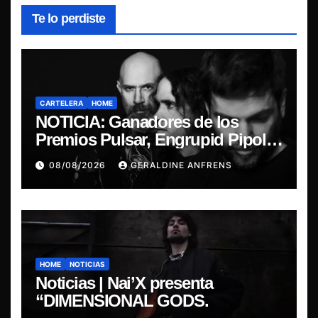
Te lo perdiste
CARTELERA
HOME
NOTICIA: Ganadores de los
Premios Pulsar, Engrupid Pipol
presentan show exclusivo.
08/08/2026
GERALDINE ANFRENS
HOME
NOTICIAS
Noticias | Nai’X presenta
“DIMENSIONAL GODS.