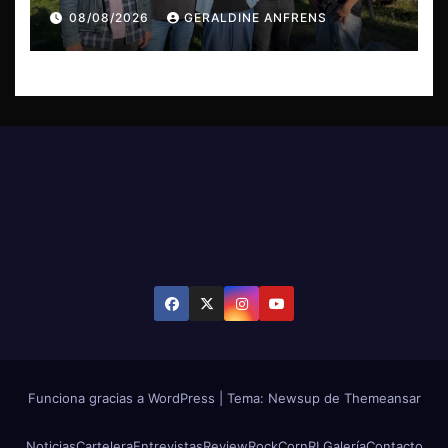
de su EP y estreno del single
08/08/2026
GERALDINE ANFRENS
“Mujer Escarlata”
Funciona gracias a WordPress
|
Tema: Newsup de
Themeansar
Noticias
Cartelera
Entrevistas
Review
RockCornRL
Galería
Contacto