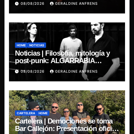
08/08/2026
GERALDINE ANFRENS
HOME
NOTICIAS
Noticias | Filosofía, mitología y
post-punk: ALGARRABIA
presenta “Cantos de Sirena”
08/08/2026
GERALDINE ANFRENS
CARTELERA
HOME
Cartelera | Demociones se toma
Bar Callejón: Presentación oficial