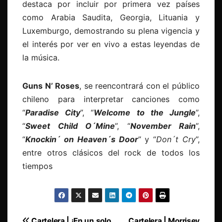
destaca por incluir por primera vez países
como Arabia Saudita, Georgia, Lituania y
Luxemburgo, demostrando su plena vigencia y
el interés por ver en vivo a estas leyendas de
la música.
Guns N’ Roses
, se reencontrará con el público
chileno para interpretar canciones como
“
Paradise City
”, “
Welcome to the Jungle
”,
“
Sweet Child O´Mine
”, “
November Rain
”,
“
Knockin´ on Heaven´s Door
” y “
Don´t Cry
”,
entre otros clásicos del rock de todos los
tiempos
Cartelera | ¡En un solo
Cartelera | Morrisey