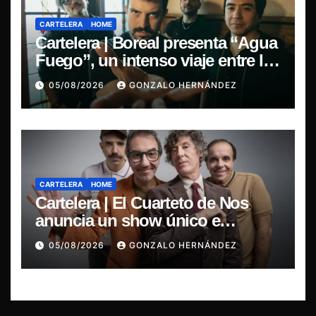
CARTELERA
HOME
Cartelera | Boreal presenta “Agua
Fuego”, un intenso viaje entre la
pasión y la desilusión
05/08/2026
GONZALO HERNÁNDEZ
CARTELERA
HOME
Cartelera | El Cuarteto de Nos
anuncia un show único e
irrepetible en el Movistar Arena
05/08/2026
GONZALO HERNÁNDEZ