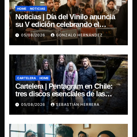
HOME
NOTICIAS
Noticias | Día del Vinilo anuncia
su V edición celebrando el
regreso del 7″ fabricado en Chile
05/08/2026
GONZALO HERNÁNDEZ
CARTELERA
HOME
Cartelera | Pentagram en Chile:
tres discos esenciales de las
leyendas del doom
05/08/2026
SEBASTIÁN HERRERA