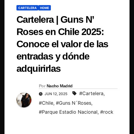
CARTELERA
HOME
Cartelera | Guns N’
Roses en Chile 2025:
Conoce el valor de las
entradas y dónde
adquirirlas
Por
Nacho Madrid
#Cartelera
,
JUN 12, 2025
#Chile
,
#Guns N´Roses
,
#Parque Estadio Nacional
,
#rock