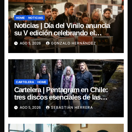
HOME
NOTICIAS
Noticias | Día del Vinilo anuncia
su V edición celebrando el
regreso del 7″ fabricado en Chile
AGO 5, 2026
GONZALO HERNÁNDEZ
CARTELERA
HOME
Cartelera | Pentagram en Chile:
tres discos esenciales de las
leyendas del doom
AGO 5, 2026
SEBASTIÁN HERRERA