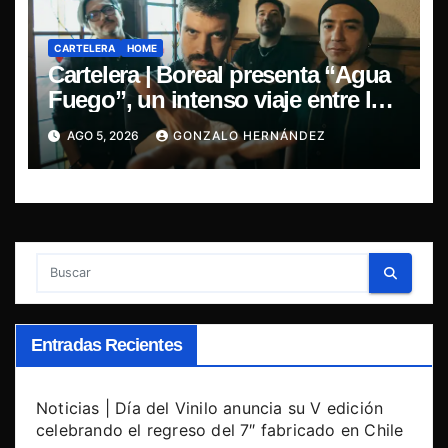
CARTELERA
HOME
Cartelera | Boreal presenta “Agua
Fuego”, un intenso viaje entre la
pasión y la desilusión
AGO 5, 2026
GONZALO HERNÁNDEZ
Entradas Recientes
Noticias | Día del Vinilo anuncia su V edición
celebrando el regreso del 7″ fabricado en Chile