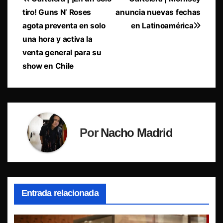
Navegación
tiro! Guns N’ Roses
anuncia nuevas fechas
de
agota preventa en solo
en Latinoamérica
entradas
una hora y activa la
venta general para su
show en Chile
Por
Nacho Madrid
Entrada relacionada