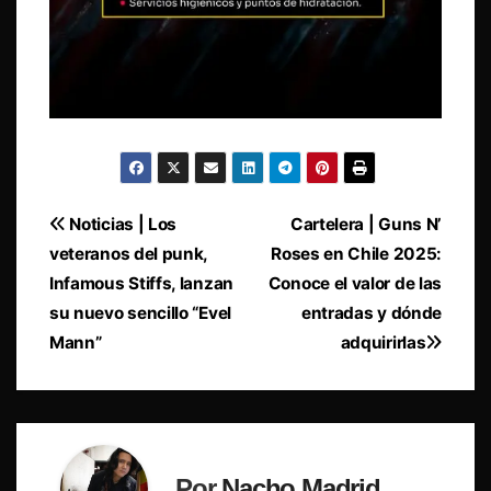
Navegación
Noticias | Los
Cartelera | Guns N’
veteranos del punk,
Roses en Chile 2025:
de
Infamous Stiffs, lanzan
Conoce el valor de las
entradas
su nuevo sencillo “Evel
entradas y dónde
Mann”
adquirirlas
Por
Nacho Madrid