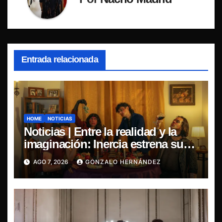
Entrada relacionada
HOME
NOTICIAS
Noticias | Entre la realidad y la
imaginación: Inercia estrena su
primer single “Marilina”
AGO 7, 2026
GONZALO HERNÁNDEZ