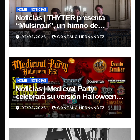
HOME
NOTICIAS
Noticias | THYTER presenta
“Mulsintur”, un himno de
heavy/power metal inspirado en
07/08/2026
GONZALO HERNÁNDEZ
Tomás Paniri
HOME
NOTICIAS
Noticias | Medieval Party
celebrará su versión Halloween
Fest en Aldea del Encuentro
07/08/2026
GONZALO HERNÁNDEZ