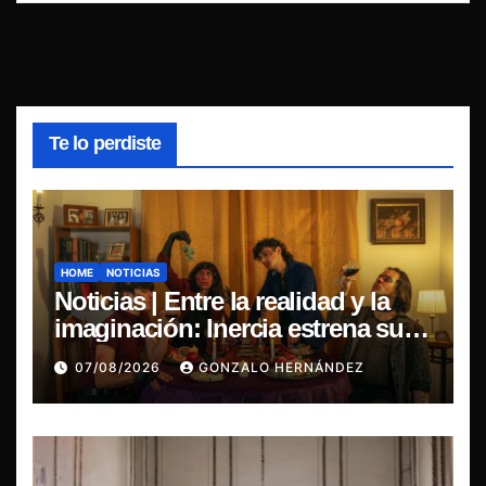
Te lo perdiste
HOME
NOTICIAS
Noticias | Entre la realidad y la
imaginación: Inercia estrena su
primer single “Marilina”
07/08/2026
GONZALO HERNÁNDEZ