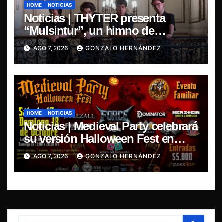
HOME
NOTICIAS
Noticias | THYTER presenta
“Mulsintur”, un himno de
heavy/power metal inspirado en
AGO 7, 2026
GONZALO HERNÁNDEZ
Tomás Paniri
HOME
NOTICIAS
Noticias | Medieval Party celebrará
su versión Halloween Fest en
Aldea del Encuentro
AGO 7, 2026
GONZALO HERNÁNDEZ