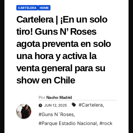
CARTELERA
HOME
Cartelera | ¡En un solo
tiro! Guns N’ Roses
agota preventa en solo
una hora y activa la
venta general para su
show en Chile
Por
Nacho Madrid
#Cartelera
,
JUN 12, 2025
#Guns N´Roses
,
#Parque Estadio Nacional
,
#rock