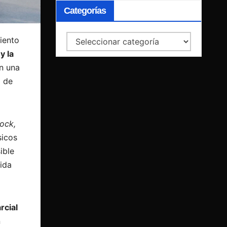
Categorías
Categorías
iento
y la
n una
o de
rock,
sicos
ible
ida
rcial
n