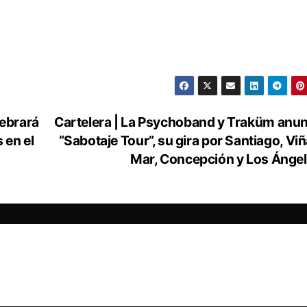
lebrará
Cartelera | La Psychoband y Traküm anu
 en el
“Sabotaje Tour”, su gira por Santiago, Viñ
Mar, Concepción y Los Ánge