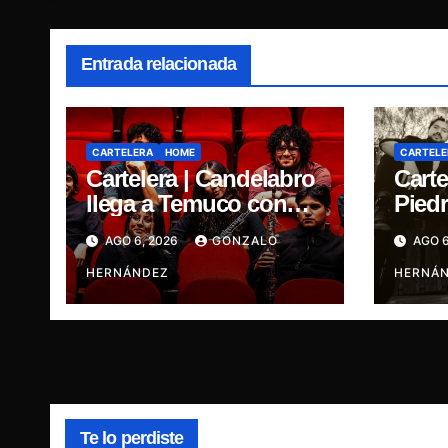
Entrada relacionada
CARTELERA
HOME
CARTELE
Cartelera | Candelabro
Carte
llega a Temuco con
Piedr
una noche cargada de
cinc
AGO 6, 2026
GONZALO
AGO 6
indie
traye
HERNÁNDEZ
Ganja
HERNÁ
René
Te lo perdiste