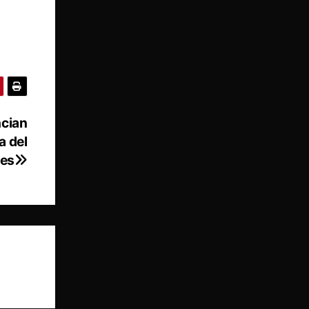
ncian
a del
les