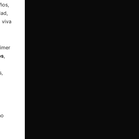
ños,
dad,
 viva
rimer
os
,
s,
no