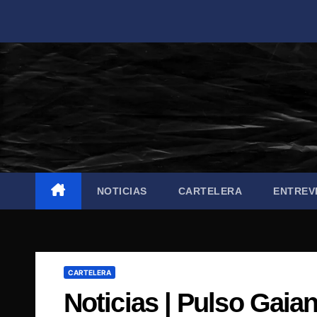
Saltar
al
contenido
NOTICIAS
CARTELERA
ENTREV
CARTELERA
Noticias | Pulso Gaia