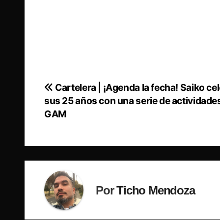
Cartelera | ¡Agenda la fecha! Saiko ce
Navegación
sus 25 años con una serie de actividades
de
GAM
entradas
Por
Ticho Mendoza