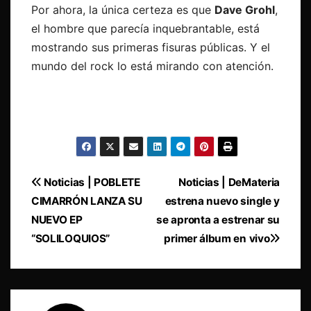
Por ahora, la única certeza es que
Dave Grohl
,
el hombre que parecía inquebrantable, está
mostrando sus primeras fisuras públicas. Y el
mundo del rock lo está mirando con atención.
Navegación
Noticias | POBLETE
Noticias | DeMateria
CIMARRÓN LANZA SU
estrena nuevo single y
de
NUEVO EP
se apronta a estrenar su
entradas
“SOLILOQUIOS”
primer álbum en vivo