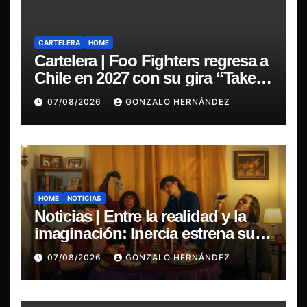
CARTELERA
HOME
Cartelera | Foo Fighters regresa a
Chile en 2027 con su gira “Take
Cover Tour 2027”
07/08/2026
GONZALO HERNÁNDEZ
HOME
NOTICIAS
Noticias | Entre la realidad y la
imaginación: Inercia estrena su
primer single “Marilina”
07/08/2026
GONZALO HERNÁNDEZ