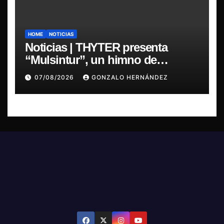
HOME
NOTICIAS
Noticias | THYTER presenta
“Mulsintur”, un himno de
heavy/power metal inspirado en
07/08/2026
GONZALO HERNÁNDEZ
Tomás Paniri