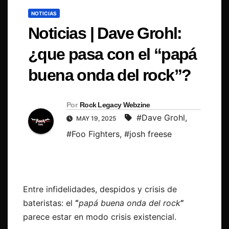
NOTICIAS
Noticias | Dave Grohl:
¿que pasa con el “papá
buena onda del rock”?
Por
Rock Legacy Webzine
#Dave Grohl
,
MAY 19, 2025
#Foo Fighters
,
#josh freese
Entre infidelidades, despidos y crisis de
bateristas: el
“
papá buena onda del rock
”
parece estar en modo crisis existencial.