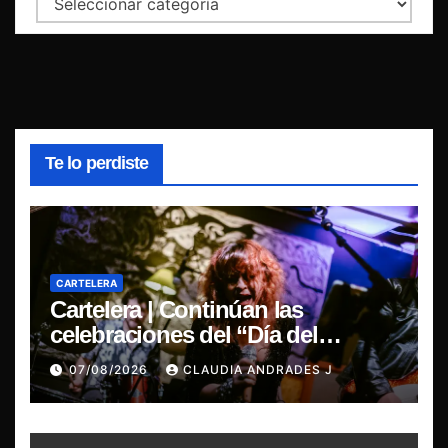
Te lo perdiste
CARTELERA
Cartelera | Continúan las
celebraciones del “Día del
Blues”, La Rox se presentará este
07/08/2026
CLAUDIA ANDRADES J
sábado en Concepción