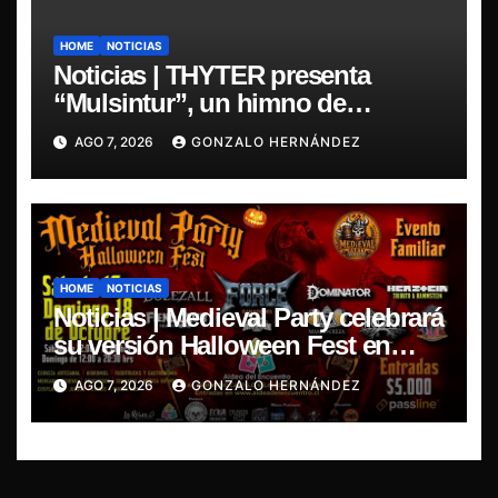
HOME
NOTICIAS
Noticias | THYTER presenta
“Mulsintur”, un himno de
heavy/power metal inspirado en
AGO 7, 2026
GONZALO HERNÁNDEZ
Tomás Paniri
HOME
NOTICIAS
Noticias | Medieval Party celebrará
su versión Halloween Fest en
Aldea del Encuentro
AGO 7, 2026
GONZALO HERNÁNDEZ