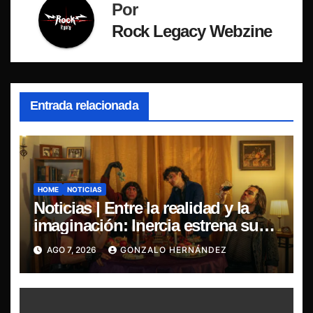
Por
Rock Legacy Webzine
Entrada relacionada
HOME
NOTICIAS
Noticias | Entre la realidad y la
imaginación: Inercia estrena su
primer single “Marilina”
AGO 7, 2026
GONZALO HERNÁNDEZ