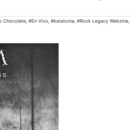
b Chocolate
,
#En Vivo
,
#katatonia
,
#Rock Legacy Webzine
,