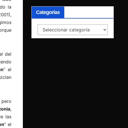
do la
Categorías
2001),
gimos
Categorías
orque
al
del
iendo
un
” el
zclan
 pero
tonia
,
e las
on
” el