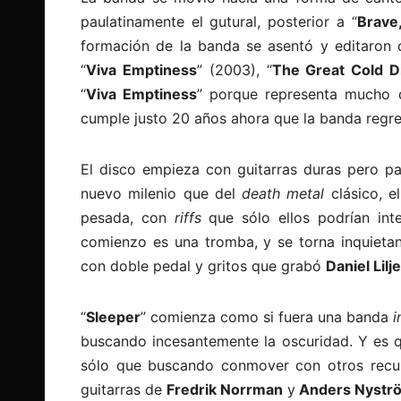
paulatinamente el gutural, posterior a “
Brave
formación de la banda se asentó y editaron c
“
Viva Emptiness
” (2003), “
The Great Cold D
“
Viva Emptiness
” porque representa mucho 
cumple justo 20 años ahora que la banda regre
El disco empieza con guitarras duras pero p
nuevo milenio que del
death metal
clásico, e
pesada, con
riffs
que sólo ellos podrían int
comienzo es una tromba, y se torna inquietan
con doble pedal y gritos que grabó
Daniel Lilj
“
Sleeper
” comienza como si fuera una banda
i
buscando incesantemente la oscuridad. Y es 
sólo que buscando conmover con otros recurs
guitarras de
Fredrik Norrman
y
Anders Nystr