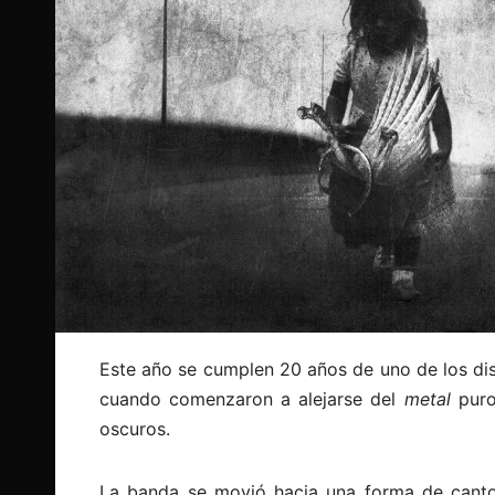
Este año se cumplen 20 años de uno de los di
cuando comenzaron a alejarse del
metal
puro
oscuros.
La banda se movió hacia una forma de canto