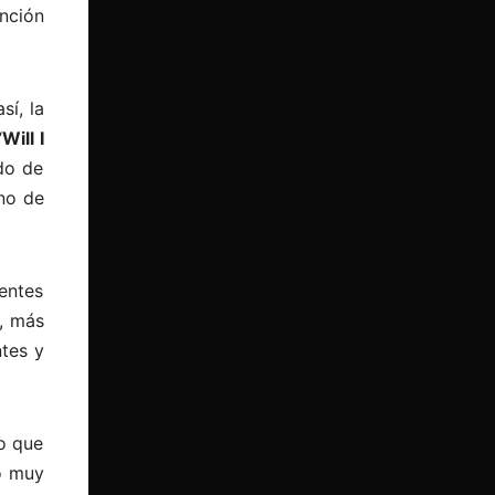
nción
sí, la
“
Will I
do de
eno de
bentes
e, más
ntes y
o que
o muy