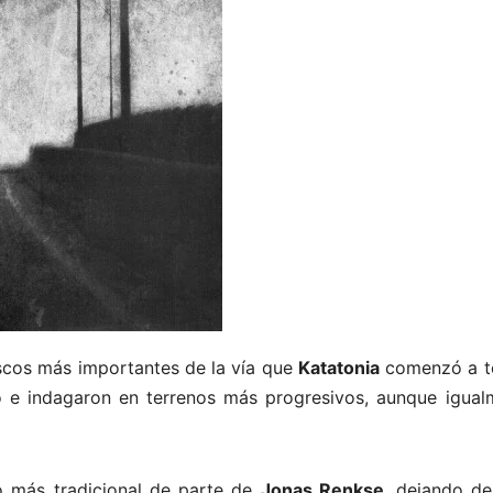
scos más importantes de la vía que
Katatonia
comenzó a t
 e indagaron en terrenos más progresivos, aunque igual
 más tradicional de parte de
Jonas Renkse
, dejando de