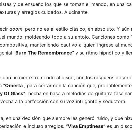
osistas y de ensueño los que se toman el mando, en una ca
exturas y arreglos cuidados. Alucinante.
decir
doom
, pero no es al estilo clásico, en absoluto. Y aún a
uel mundo, moldeando todo a su antojo. Canciones como 
compositiva, manteniendo cautivo a quien ingrese al mun
genial “
Burn The Remembrance
” y su ritmo hipnótico y ll
 le dan un cierre tremendo al disco, con los rasgueos absor
a “
Omerta
“, para cerrar con la canción que, probablement
ty Of Glass”
, hecha en base a melodías de guitarra fascina
echa a la perfección con su voz intrigante y seductora.
, en una decisión que siempre les generó ruido, y que hiz
rización e incluso arreglos. “
Viva Emptiness
” es un disc