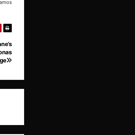
eamos
ane’s
sonas
age