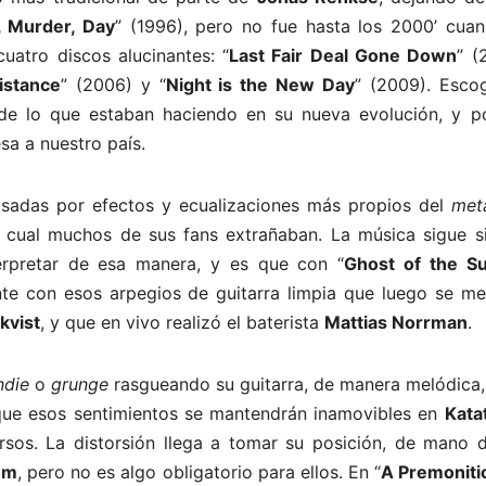
, Murder, Day
” (1996), pero no fue hasta los 2000’ cuan
uatro discos alucinantes: “
Last Fair Deal Gone Down
” (
istance
” (2006) y “
Night is the New Day
” (2009). Esco
de lo que estaban haciendo en su nueva evolución, y p
sa a nuestro país.
asadas por efectos y ecualizaciones más propios del
met
l cual muchos de sus fans extrañaban. La música sigue s
erpretar de esa manera, y es que con “
Ghost of the S
te con esos arpegios de guitarra limpia que luego se me
ekvist
, y que en vivo realizó el baterista
Mattias Norrman
.
ndie
o
grunge
rasgueando su guitarra, de manera melódica,
que esos sentimientos se mantendrán inamovibles en
Kata
os. La distorsión llega a tomar su posición, de mano d
öm
, pero no es algo obligatorio para ellos. En “
A Premoniti