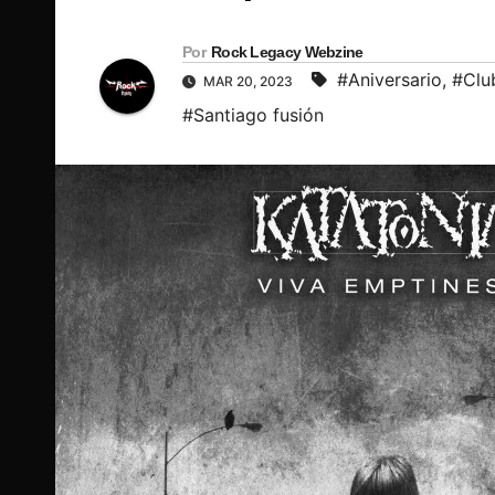
Por
Rock Legacy Webzine
#Aniversario
,
#Clu
MAR 20, 2023
#Santiago fusión