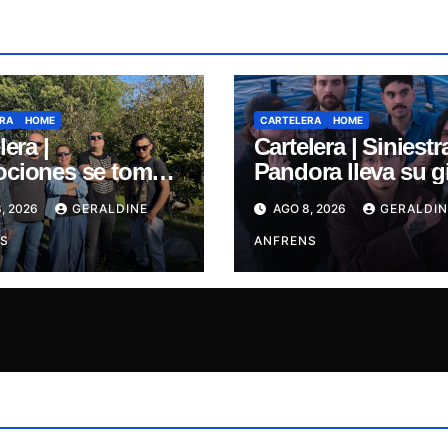
RA
HOME
CARTELERA
HOME
lera |
Cartelera | Siniestr
ciones se toma
Pandora lleva su g
allejón:
de invierno “Elegía
, 2026
GERALDINE
AGO 8, 2026
GERALDIN
ntación oficial de
Concepción.
 y estreno del
S
ANFRENS
e “Mujer
lata”