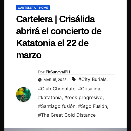
CARTELERA
HOME
Cartelera | Crisálida
abrirá el concierto de
Katatonia el 22 de
marzo
Por
PitSurvivalPH
#City Burials
,
MAR 15, 2023
#Club Chocolate
,
#Crisalida
,
#katatonia
,
#rock progresivo
,
#Santiago fusión
,
#Stgo Fusión
,
#The Great Cold Distance