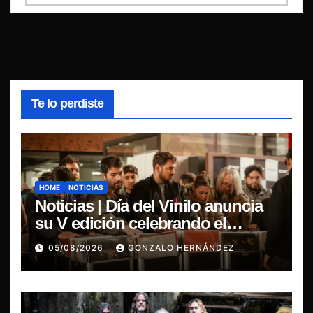
Te lo perdiste
HOME
NOTICIAS
Noticias | Día del Vinilo anuncia
su V edición celebrando el
regreso del 7″ fabricado en Chile
05/08/2026
GONZALO HERNÁNDEZ