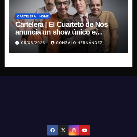
CARTELERA
HOME
Cartelera | El Cuarteto de Nos
anuncia un show único e
irrepetible en el Movistar Arena
05/08/2026
GONZALO HERNÁNDEZ