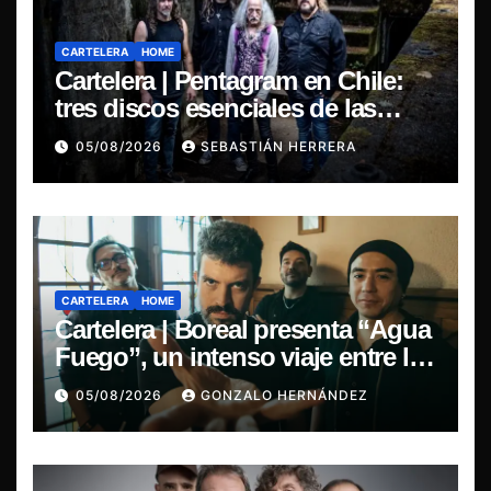
CARTELERA
HOME
Cartelera | Pentagram en Chile:
tres discos esenciales de las
leyendas del doom
05/08/2026
SEBASTIÁN HERRERA
CARTELERA
HOME
Cartelera | Boreal presenta “Agua
Fuego”, un intenso viaje entre la
pasión y la desilusión
05/08/2026
GONZALO HERNÁNDEZ