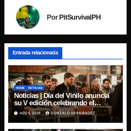
Por
PitSurvivalPH
Entrada relacionada
HOME
NOTICIAS
Noticias | Día del Vinilo anuncia
su V edición celebrando el
regreso del 7″ fabricado en Chile
AGO 5, 2026
GONZALO HERNÁNDEZ