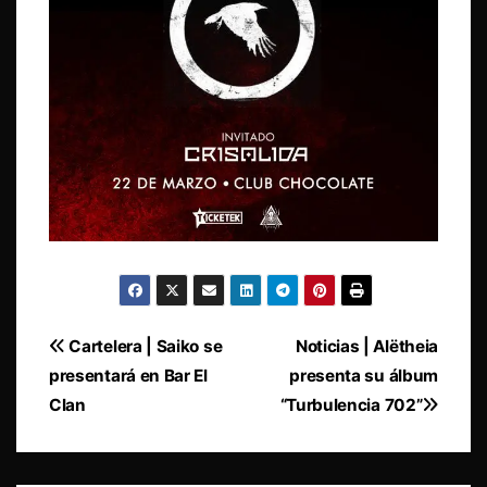
Navegación
Cartelera | Saiko se
Noticias | Alëtheia
presentará en Bar El
presenta su álbum
de
Clan
“Turbulencia 702”
entradas