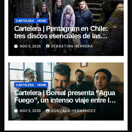
CARTELERA
HOME
Cartelera | Pentagram en Chile:
tres discos esenciales de las
leyendas del doom
AGO 5, 2026
SEBASTIÁN HERRERA
CARTELERA
HOME
Cartelera | Boreal presenta “Agua
Fuego”, un intenso viaje entre la
pasión y la desilusión
AGO 5, 2026
GONZALO HERNÁNDEZ