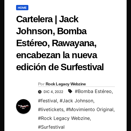
HOME
Cartelera | Jack
Johnson, Bomba
Estéreo, Rawayana,
encabezan la nueva
edición de Surfestival
Por
Rock Legacy Webzine
#Bomba Estéreo
,
DIC 4, 2022
#festival
,
#Jack Johnson
,
#livetickets
,
#Movimiento Original
,
#Rock Legacy Webzine
,
#Surfestival