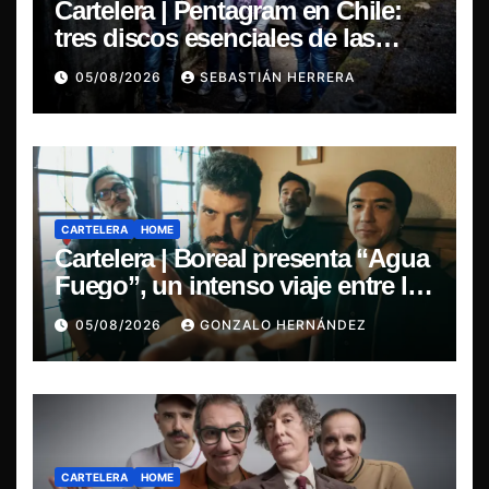
Cartelera | Pentagram en Chile:
tres discos esenciales de las
leyendas del doom
05/08/2026
SEBASTIÁN HERRERA
CARTELERA
HOME
Cartelera | Boreal presenta “Agua
Fuego”, un intenso viaje entre la
pasión y la desilusión
05/08/2026
GONZALO HERNÁNDEZ
CARTELERA
HOME