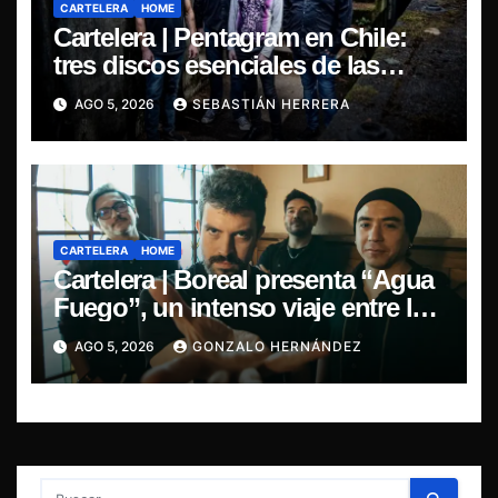
CARTELERA
HOME
Cartelera | Pentagram en Chile:
tres discos esenciales de las
leyendas del doom
AGO 5, 2026
SEBASTIÁN HERRERA
CARTELERA
HOME
Cartelera | Boreal presenta “Agua
Fuego”, un intenso viaje entre la
pasión y la desilusión
AGO 5, 2026
GONZALO HERNÁNDEZ