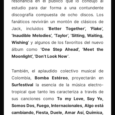
resonancia en el público que lo condujo al
estudio para dar forma a una contundente
discografía compuesta de ocho discos. Los
fanáticos revivirán un montón de clásicos de
Jack, incluidos
‘Better Together’, ‘Flake’,
‘Inaudible Melodies’, ‘Taylor’, ‘Sitting, Waiting,
Wishing’
y algunos de los favoritos del nuevo
álbum como
‘One Step Ahead’, ‘Meet the
Moonlight’, ‘Don’t Look Now’
.
También, el aplaudido colectivo musical de
Colombia,
Bomba Estéreo
, proyectarán en
Surfestival
la esencia de la música electro-
tropical que tanto les caracteriza a través de
sus canciones como
To my Love, Soy Yo,
Somos Dos, Fuego, Internacionales, Algo está
cambiando, Fiesta, Duele, Amar Así, Química,