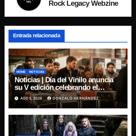
Rock Legacy Webzine
Entrada relacionada
HOME
NOTICIAS
Noticias | Día del Vinilo anuncia
su V edición celebrando el
regreso del 7″ fabricado en Chile
AGO 5, 2026
GONZALO HERNÁNDEZ