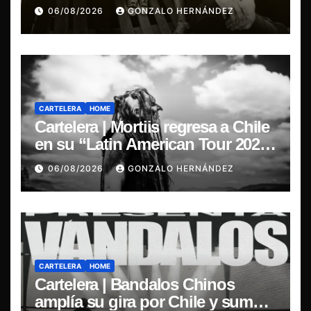
The Ganjas en el Bar de René
06/08/2026
GONZALO HERNÁNDEZ
CARTELERA
HOME
Cartelera | Mortiis regresa a Chile
en su “Latin American Tour 2026”
y exclusivo show en Sala RBX
06/08/2026
GONZALO HERNÁNDEZ
CARTELERA
HOME
Cartelera | Bandalos Chinos
amplía su gira por Chile y suma