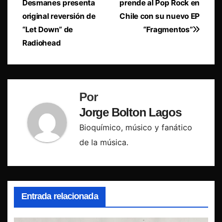
Desmanes presenta
prende al Pop Rock en
de
original reversión de
Chile con su nuevo EP
entradas
“Let Down” de
“Fragmentos”
Radiohead
Por
Jorge Bolton Lagos
Bioquímico, músico y fanático
de la música.
Entrada relacionada