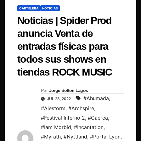
CARTELERA
NOTICIAS
Noticias | Spider Prod
anuncia Venta de
entradas físicas para
todos sus shows en
tiendas ROCK MUSIC
Por
Jorge Bolton Lagos
#Ahumada
,
JUL 28, 2022
#Alestorm
,
#Archspire
,
#Festival Inferno 2
,
#Gaerea
,
#Iam Morbid
,
#Incantation
,
#Myrath
,
#Nyttland
,
#Portal Lyon
,