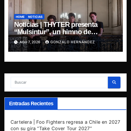
HOME
NOTICIAS
Noticias | THYTER presenta
“Mulsintur”, un himno de
heavy/power metal inspirado en
AGO 7, 2026
GONZALO HERNÁNDEZ
Tomás Paniri
Entradas Recientes
Cartelera | Foo Fighters regresa a Chile en 2027
con su gira “Take Cover Tour 2027”