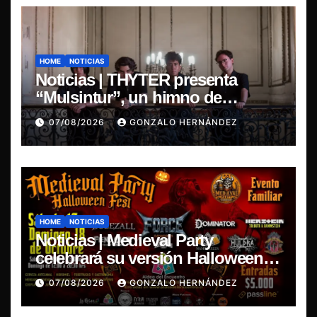
HOME
NOTICIAS
Noticias | THYTER presenta
“Mulsintur”, un himno de
heavy/power metal inspirado en
07/08/2026
GONZALO HERNÁNDEZ
Tomás Paniri
HOME
NOTICIAS
Noticias | Medieval Party
celebrará su versión Halloween
Fest en Aldea del Encuentro
07/08/2026
GONZALO HERNÁNDEZ