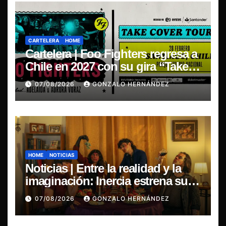
CARTELERA
HOME
Cartelera | Foo Fighters regresa a
Chile en 2027 con su gira “Take
Cover Tour 2027”
07/08/2026
GONZALO HERNÁNDEZ
HOME
NOTICIAS
Noticias | Entre la realidad y la
imaginación: Inercia estrena su
primer single “Marilina”
07/08/2026
GONZALO HERNÁNDEZ