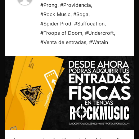
#Prong
,
#Providencia
,
#Rock Music
,
#Soga
,
#Spider Prod
,
#Suffocation
,
#Troops of Doom
,
#Undercroft
,
#Venta de entradas
,
#Watain