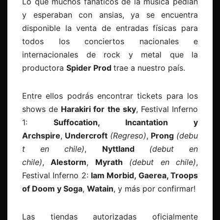
Lo que muchos fanáticos de la música pedían
y esperaban con ansias, ya se encuentra
disponible la venta de entradas físicas para
todos los conciertos nacionales e
internacionales de rock y metal que la
productora
Spider Prod
trae a nuestro país.
Entre ellos podrás encontrar tickets para los
shows de
Harakiri for the sky
, Festival Inferno
1:
Suffocation, Incantation y
Archspire
,
Undercroft
(Regreso)
,
Prong
(debu
t en chile)
,
Nyttland
(debut en
chile)
,
Alestorm
,
Myrath
(debut en chile)
,
Festival Inferno 2:
Iam Morbid, Gaerea, Troops
of Doom y Soga
,
Watain
, y más por confirmar!
Las tiendas autorizadas oficialmente