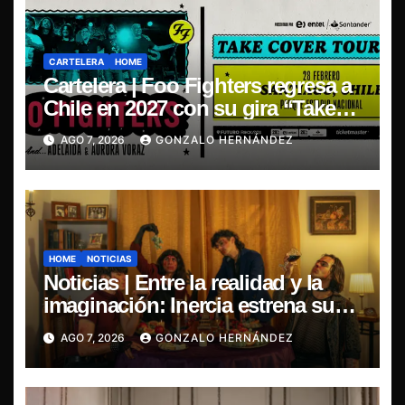
CARTELERA
HOME
Cartelera | Foo Fighters regresa a
Chile en 2027 con su gira “Take
Cover Tour 2027”
AGO 7, 2026
GONZALO HERNÁNDEZ
HOME
NOTICIAS
Noticias | Entre la realidad y la
imaginación: Inercia estrena su
primer single “Marilina”
AGO 7, 2026
GONZALO HERNÁNDEZ