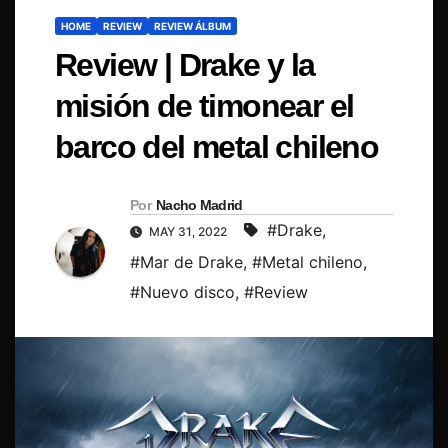
HOME
REVIEW
REVIEW ÁLBUM
Review | Drake y la
misión de timonear el
barco del metal chileno
Por
Nacho Madrid
#Drake
,
MAY 31, 2022
#Mar de Drake
,
#Metal chileno
,
#Nuevo disco
,
#Review