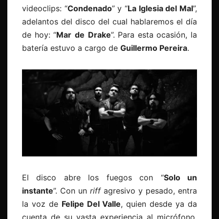
videoclips: “
Condenado
” y “
La Iglesia del Mal
”,
adelantos del disco del cual hablaremos el día
de hoy: “
Mar
de
Drake
”. Para esta ocasión, la
batería estuvo a cargo de
Guillermo Pereira
.
El disco abre los fuegos con “
Solo un
instante
”. Con un
riff
agresivo y pesado, entra
la voz de
Felipe Del Valle
, quien desde ya da
cuenta de su vasta experiencia al micrófono.