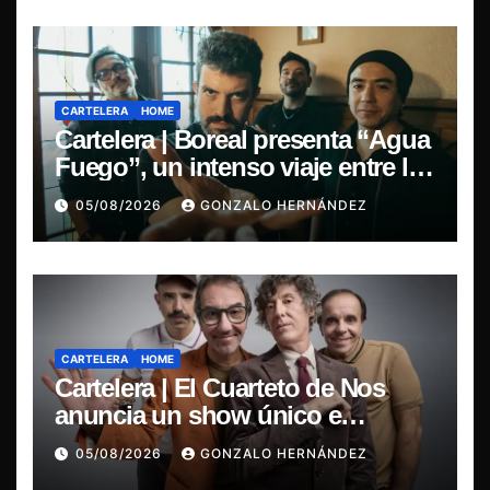
CARTELERA
HOME
Cartelera | Boreal presenta “Agua
Fuego”, un intenso viaje entre la
pasión y la desilusión
05/08/2026
GONZALO HERNÁNDEZ
CARTELERA
HOME
Cartelera | El Cuarteto de Nos
anuncia un show único e
irrepetible en el Movistar Arena
05/08/2026
GONZALO HERNÁNDEZ