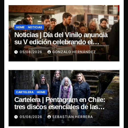
HOME
NOTICIAS
Noticias | Día del Vinilo anuncia
su V edición celebrando el
regreso del 7″ fabricado en Chile
05/08/2026
GONZALO HERNÁNDEZ
CARTELERA
HOME
Cartelera | Pentagram en Chile:
tres discos esenciales de las
leyendas del doom
05/08/2026
SEBASTIÁN HERRERA