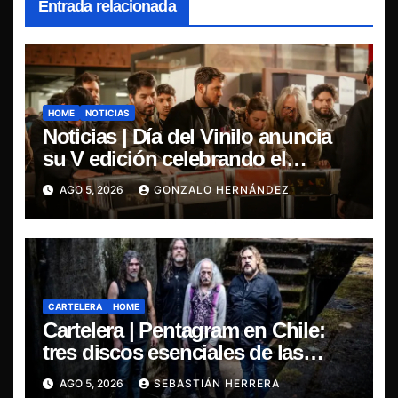
Entrada relacionada
HOME
NOTICIAS
Noticias | Día del Vinilo anuncia
su V edición celebrando el
regreso del 7″ fabricado en Chile
AGO 5, 2026
GONZALO HERNÁNDEZ
CARTELERA
HOME
Cartelera | Pentagram en Chile:
tres discos esenciales de las
leyendas del doom
AGO 5, 2026
SEBASTIÁN HERRERA