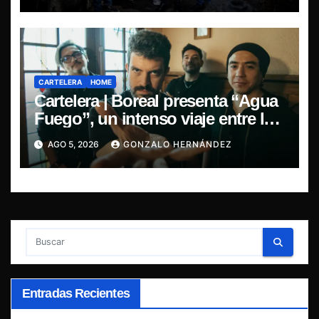
CARTELERA
HOME
Cartelera | Boreal presenta “Agua
Fuego”, un intenso viaje entre la
pasión y la desilusión
AGO 5, 2026
GONZALO HERNÁNDEZ
Entradas Recientes