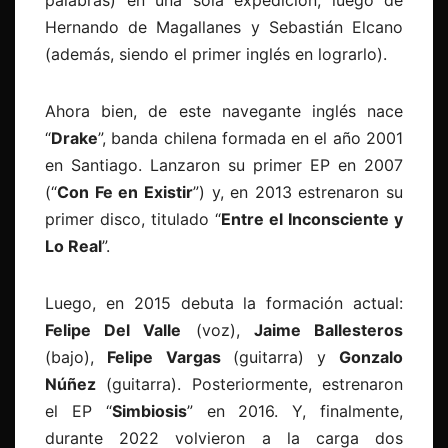
palabras) en una sola expedición, luego de
Hernando de Magallanes y Sebastián Elcano
(además, siendo el primer inglés en lograrlo).
Ahora bien, de este navegante inglés nace
“
Drake
”, banda chilena formada en el año 2001
en Santiago. Lanzaron su primer EP en 2007
(“
Con Fe en Existir
”) y, en 2013 estrenaron su
primer disco, titulado “
Entre el Inconsciente y
Lo Real
”.
Luego, en 2015 debuta la formación actual:
Felipe Del Valle
(voz),
Jaime Ballesteros
(bajo),
Felipe
Vargas
(guitarra) y
Gonzalo
Núñez
(guitarra). Posteriormente,
estrenaron
el EP “
Simbiosis
” en 2016. Y, finalmente,
durante 2022 volvieron a la carga dos