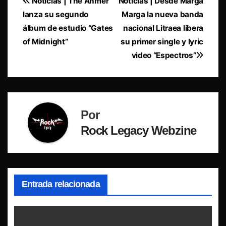
Navegación
Noticias | The Anmer
Noticias | Desde Marga
lanza su segundo
Marga la nueva banda
de
álbum de estudio “Gates
nacional Litraea libera
entradas
of Midnight”
su primer single y lyric
video “Espectros”
Por
Rock Legacy Webzine
Entrada relacionada