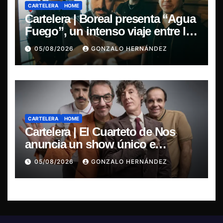
CARTELERA
HOME
Cartelera | Boreal presenta “Agua
Fuego”, un intenso viaje entre la
pasión y la desilusión
05/08/2026
GONZALO HERNÁNDEZ
CARTELERA
HOME
Cartelera | El Cuarteto de Nos
anuncia un show único e
irrepetible en el Movistar Arena
05/08/2026
GONZALO HERNÁNDEZ