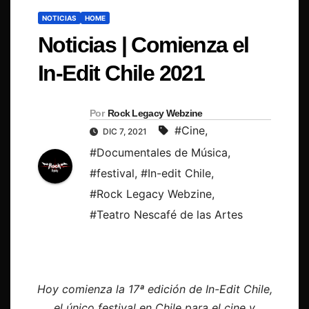
NOTICIAS
HOME
Noticias | Comienza el
In-Edit Chile 2021
Por
Rock Legacy Webzine
#Cine
,
DIC 7, 2021
#Documentales de Música
,
#festival
,
#In-edit Chile
,
#Rock Legacy Webzine
,
#Teatro Nescafé de las Artes
Hoy comienza la 17ª edición de In-Edit Chile,
el único festival en Chile para el cine y