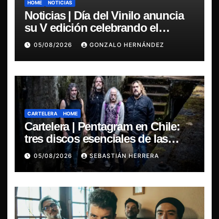
HOME
NOTICIAS
Noticias | Día del Vinilo anuncia
su V edición celebrando el
regreso del 7″ fabricado en Chile
05/08/2026
GONZALO HERNÁNDEZ
CARTELERA
HOME
Cartelera | Pentagram en Chile:
tres discos esenciales de las
leyendas del doom
05/08/2026
SEBASTIÁN HERRERA