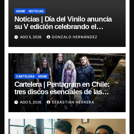
HOME
NOTICIAS
Noticias | Día del Vinilo anuncia
su V edición celebrando el
regreso del 7″ fabricado en Chile
AGO 5, 2026
GONZALO HERNÁNDEZ
CARTELERA
HOME
Cartelera | Pentagram en Chile:
tres discos esenciales de las
leyendas del doom
AGO 5, 2026
SEBASTIÁN HERRERA