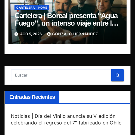
CARTELERA
HOME
Cartelera | Boreal presenta “Agua
Fuego”, un intenso viaje entre la
pasión y la desilusión
AGO 5, 2026
GONZALO HERNÁNDEZ
Entradas Recientes
Noticias | Día del Vinilo anuncia su V edición
celebrando el regreso del 7″ fabricado en Chile