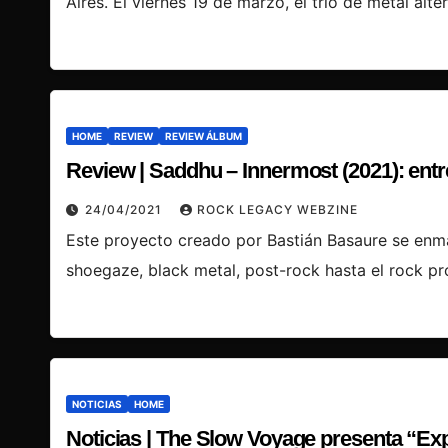
Aires. El viernes 19 de marzo, el trío de metal alt
HOME
REVIEW
REVIEW ÁLBUM
Review | Saddhu – Innermost (2021): entre
24/04/2021
ROCK LEGACY WEBZINE
Este proyecto creado por Bastián Basaure se enma
shoegaze, black metal, post-rock hasta el rock p
NOTICIAS
HOME
Noticias | The Slow Voyage presenta “Ex