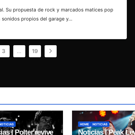
cal. Su propuesta de rock y marcados matices pop
on sonidos propios del garage y…
3
…
19
NOTICIAS
HOME
NOTICIAS
ias | Polter revive
Noticias | Peak Le