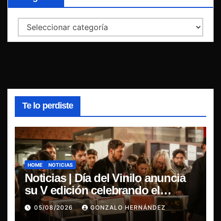
Categorías
Te lo perdiste
HOME
NOTICIAS
Noticias | Día del Vinilo anuncia
su V edición celebrando el
regreso del 7″ fabricado en Chile
05/08/2026
GONZALO HERNÁNDEZ