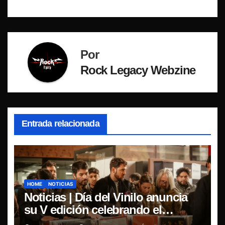
entradas
Por
Rock Legacy Webzine
Entrada relacionada
HOME
NOTICIAS
Noticias | Día del Vinilo anuncia
su V edición celebrando el
regreso del 7″ fabricado en Chile