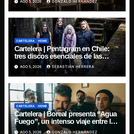
AGO 5, 2026
GONZALO HERNÁNDEZ
CARTELERA
HOME
Cartelera | Pentagram en Chile:
tres discos esenciales de las
leyendas del doom
AGO 5, 2026
SEBASTIÁN HERRERA
CARTELERA
HOME
Cartelera | Boreal presenta “Agua
Fuego”, un intenso viaje entre la
pasión y la desilusión
AGO 5, 2026
GONZALO HERNÁNDEZ