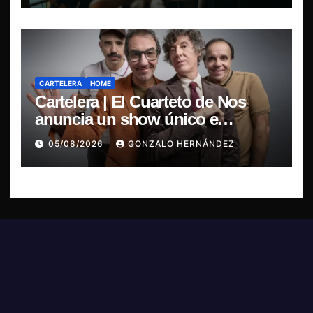
CARTELERA
HOME
Cartelera | El Cuarteto de Nos
anuncia un show único e
irrepetible en el Movistar Arena
05/08/2026
GONZALO HERNÁNDEZ