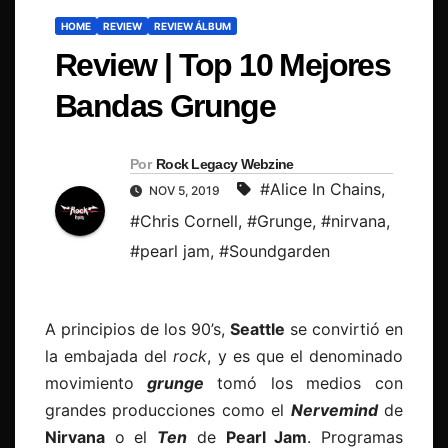
HOME
REVIEW
REVIEW ÁLBUM
Review | Top 10 Mejores
Bandas Grunge
Por
Rock Legacy Webzine
#Alice In Chains
,
NOV 5, 2019
#Chris Cornell
,
#Grunge
,
#nirvana
,
#pearl jam
,
#Soundgarden
A principios de los 90’s,
Seattle
se convirtió en
la embajada del
rock
, y es que el denominado
movimiento
grunge
tomó los medios con
grandes producciones como el
Nervemind
de
Nirvana
o el
Ten
de
Pearl Jam
. Programas