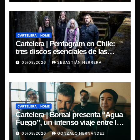
CARTELERA
HOME
Cartelera | Pentagram en Chile:
tres discos esenciales de las
leyendas del doom
05/08/2026
SEBASTIÁN HERRERA
CARTELERA
HOME
Cartelera | Boreal presenta “Agua
Fuego”, un intenso viaje entre la
pasión y la desilusión
05/08/2026
GONZALO HERNÁNDEZ