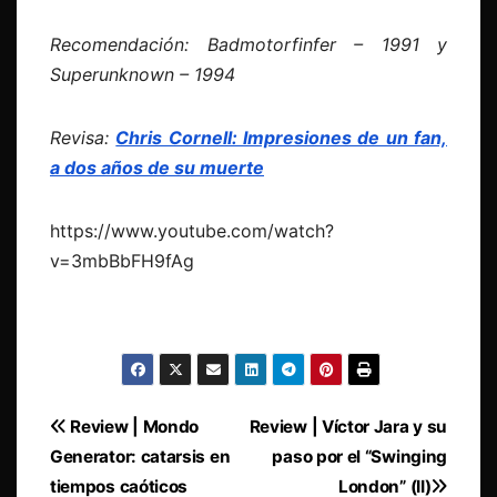
Recomendación: Badmotorfinfer – 1991 y
Superunknown – 1994
Revisa:
Chris Cornell: Impresiones de un fan,
a dos años de su muerte
https://www.youtube.com/watch?
v=3mbBbFH9fAg
Navegación
Review | Mondo
Review | Víctor Jara y su
Generator: catarsis en
paso por el “Swinging
de
tiempos caóticos
London” (II)