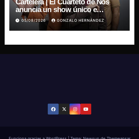
Cartelera | El Cuarteto de Nos
anuncia un show único e
irrepetible en el Movistar Arena
05/08/2026
GONZALO HERNÁNDEZ
Funciona gracias a WordPress
|
Tema: Newsup de
Themeansar