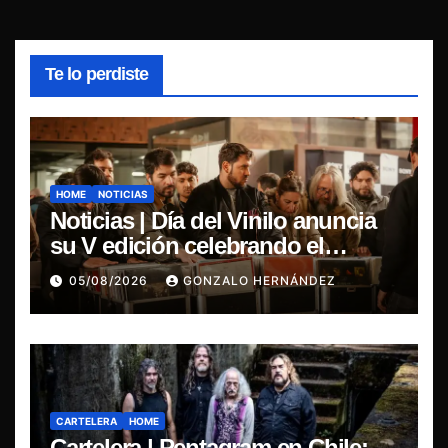
Te lo perdiste
HOME
NOTICIAS
Noticias | Día del Vinilo anuncia
su V edición celebrando el
regreso del 7″ fabricado en Chile
05/08/2026
GONZALO HERNÁNDEZ
CARTELERA
HOME
Cartelera | Pentagram en Chile: