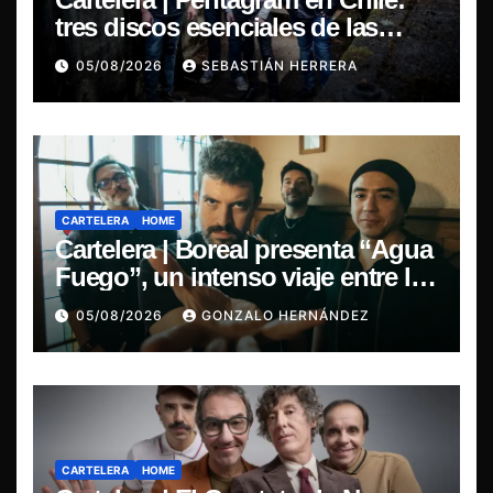
tres discos esenciales de las
leyendas del doom
05/08/2026
SEBASTIÁN HERRERA
CARTELERA
HOME
Cartelera | Boreal presenta “Agua
Fuego”, un intenso viaje entre la
pasión y la desilusión
05/08/2026
GONZALO HERNÁNDEZ
CARTELERA
HOME