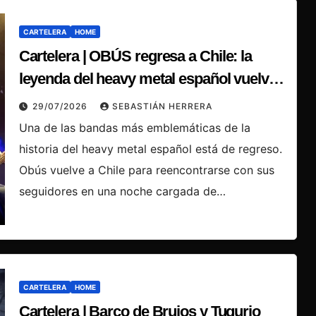
CARTELERA
HOME
Cartelera | OBÚS regresa a Chile: la
leyenda del heavy metal español vuelve
a hacer temblar los escenarios
29/07/2026
SEBASTIÁN HERRERA
Una de las bandas más emblemáticas de la
historia del heavy metal español está de regreso.
Obús vuelve a Chile para reencontrarse con sus
seguidores en una noche cargada de…
CARTELERA
HOME
Cartelera | Barco de Brujos y Tugurio