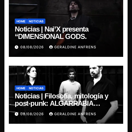
HOME
NOTICIAS
Noticias | Nai’X presenta
“DIMENSIONAL GODS.
08/08/2026
GERALDINE ANFRENS
HOME
NOTICIAS
Noticias | Filosofía, mitología y
post-punk: ALGARRABIA
presenta “Cantos de Sirena”
08/08/2026
GERALDINE ANFRENS