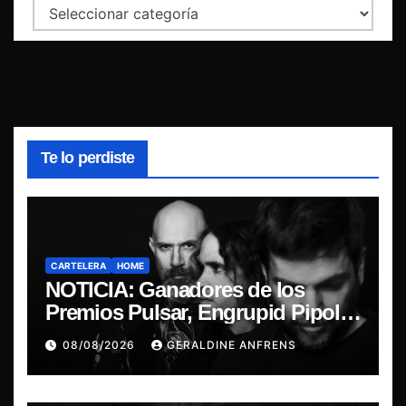
Categorías
Te lo perdiste
CARTELERA
HOME
NOTICIA: Ganadores de los
Premios Pulsar, Engrupid Pipol
presentan show exclusivo.
08/08/2026
GERALDINE ANFRENS