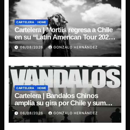
CARTELERA
HOME
Cartelera | Mortiis regresa a Chile
en su “Latin American Tour 2026”
y exclusivo show en Sala RBX
06/08/2026
GONZALO HERNÁNDEZ
CARTELERA
HOME
Cartelera | Bandalos Chinos
amplía su gira por Chile y suma
concierto en Concepción
06/08/2026
GONZALO HERNÁNDEZ