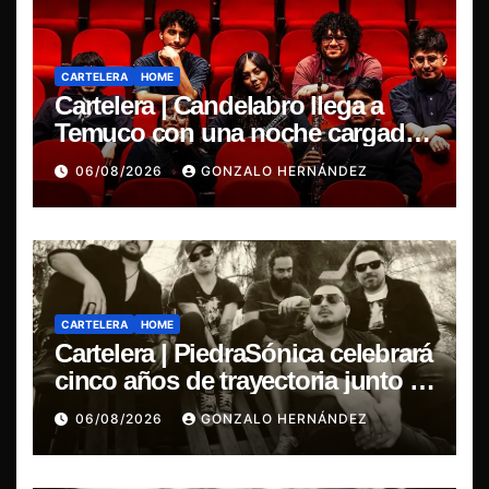
CARTELERA
HOME
Cartelera | Candelabro llega a
Temuco con una noche cargada
de indie
06/08/2026
GONZALO HERNÁNDEZ
CARTELERA
HOME
Cartelera | PiedraSónica celebrará
cinco años de trayectoria junto a
The Ganjas en el Bar de René
06/08/2026
GONZALO HERNÁNDEZ