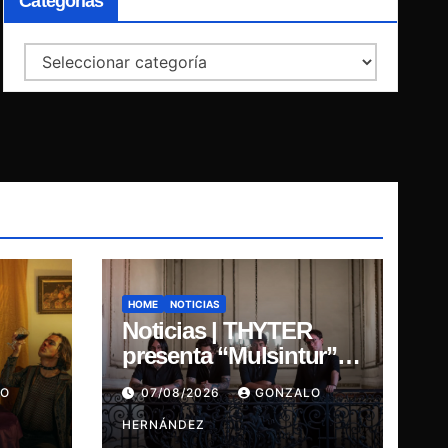
Categorías
Categorías
HOME
NOTICIAS
Noticias | THYTER
presenta “Mulsintur”,
ia
un himno de
LO
07/08/2026
GONZALO
heavy/power metal
inspirado en Tomás
HERNÁNDEZ