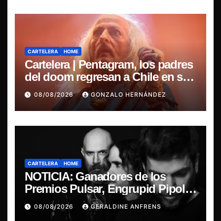
CARTELERA
HOME
Cartelera | Pentagram, los padres
del doom regresan a Chile en su
última misa
08/08/2026
GONZALO HERNÁNDEZ
CARTELERA
HOME
NOTICIA: Ganadores de los
Premios Pulsar, Engrupid Pipol
presentan show exclusivo.
08/08/2026
GERALDINE ANFRENS