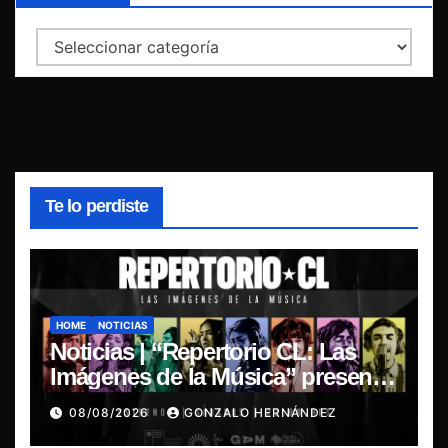
Categorías
Te lo perdiste
HOME
NOTICIAS
Noticias | “Repertorio CL: Las
Imágenes de la Música” presenta
la esencia del nuevo sonido
08/08/2026
GONZALO HERNÁNDEZ
nacional